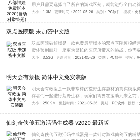
用户只需要选择自己所在的游戏区别，就能进行全自动
大小：
1.3M
更新时间：
2021-05-26
类别：
PC软件
授权：
免
双点医院版 未加密中文版
双点医院破解版是一款免费最新版本的双点医院模拟经
费体验到面对一座更为繁忙的医院所带来的挑战，你需
的模拟经营类游戏的玩家们赶快来下载体验吧！
大小：
3.53G
更新时间：
2021-05-26
类别：
PC软件
授权：
明天会有救援 简体中文免安装版
明天会有救援是一款非常棒的荒野生存题材的真实模拟
存者们一起进行荒野生存，玩家们需要在援助到来之前
来，建立和扩大自己的营地，喜欢模拟生存类游戏的玩
大小：
250.9M
更新时间：
2021-05-26
类别：
PC软件
授权：
仙剑奇侠传五激活码生成器 v2020 最新版
仙剑奇侠传五激活码生成器是一款针对游戏仙剑五的辅