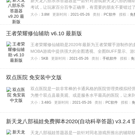
新天龙八部乐乐答题器是一款针对游戏新天龙八部的辅
考试，让玩家百分百争正确率，有需要的朋友不要错过
大小：
3.8M
更新时间：
2021-05-26
类别：
PC软件
授权：
免
王者荣耀修仙辅助 v6.10 最新版
王者荣耀修仙辅助是2020年最新为王者荣耀手游制作
MOBA游戏中提供强大的全图透视、全图BUFF显示、
辅助进行使用吧！
大小：
5KB
更新时间：
2021-05-26
类别：
手机软件
授权：
免
双点医院 免安装中文版
双点医院是一款非常棒的卡通风格的医院管理类模拟经
为整个双点县最美观、或是服务水平最高的医院，让来
拟经营类游戏的玩家们赶快来下载试试吧！
大小：
3.48G
更新时间：
2021-05-26
类别：
PC软件
授权：
新天龙八部福娃免费脚本2020(自动科举答题) v3.2.4
天龙八部福娃答题器是一款针对同名游戏所推出的辅助