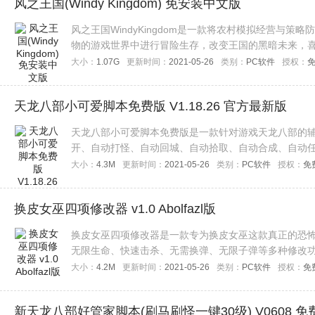
风之王国(Windy Kingdom) 免安装中文版
风之王国WindyKingdom是一款将农村模拟经营与
物的游戏世界中进行冒险生存，改变王国的黑暗未来，
大小：
1.07G
更新时间：
2021-05-26
类别：
PC软件
授权：
天龙八部小可爱脚本免费版 V1.18.26 官方最新版
天龙八部小可爱脚本免费版是一款针对游戏天龙八部的
开、自动打怪、自动回城、自动拾取、自动合成、自动
大小：
4.3M
更新时间：
2021-05-26
类别：
PC软件
授权：
免
换皮女巫四项修改器 v1.0 Abolfazl版
换皮女巫四项修改器是一款专为换皮女巫这款真正的恐
无限生命、快速击杀、无需换弹、无限子弹等多种修改
在，喜欢的玩家们赶快来下载这款修改器吧！
大小：
4.2M
更新时间：
2021-05-26
类别：
PC软件
授权：
免
新天龙八部好管家脚本(刷马刷怪一键30级) V0608 免