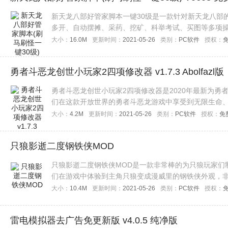
新天龙八部好管家脚本一键30级是一款针对新天龙八部
多开、自动摆摊、采药、挖矿、科举考试、买图等多项
来下载吧。
大小：
16.0M
更新时间：
2021-05-26
类别：
PC软件
授权：
勇者斗恶龙创世小玩家2四项修改器 v1.7.3 Abolfazl版
勇者斗恶龙创世小玩家2四项修改器是2020年最新为勇
们在这款开放世界的勇者斗恶龙游戏中享受到无限生命
种多样，喜欢的玩家们赶快来下载吧！
大小：
4.2M
更新时间：
2021-05-26
类别：
PC软件
授权：
免
只狼影逝二度钢铁侠MOD
只狼影逝二度钢铁侠MOD是一款非常棒的为只狼玩家们
们在游戏中体验到主角只狼变成漫威里的钢铁侠外观，
MOD进行使用吧！
大小：
10.4M
更新时间：
2021-05-26
类别：
PC软件
授权：
雷电模拟器去广告免更新版 v4.0.5 纯净版