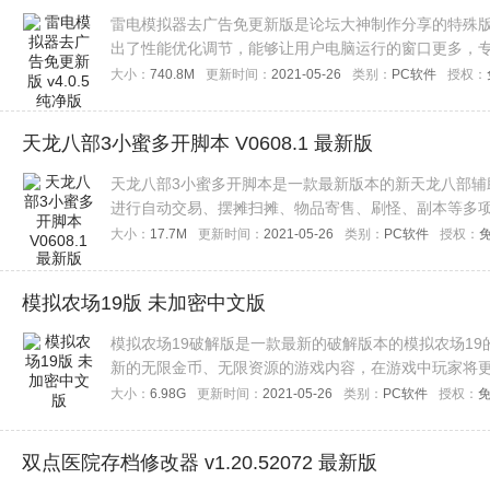
雷电模拟器去广告免更新版是论坛大神制作分享的特殊
出了性能优化调节，能够让用户电脑运行的窗口更多，
载使用！
大小：
740.8M
更新时间：
2021-05-26
类别：
PC软件
授权：
天龙八部3小蜜多开脚本 V0608.1 最新版
天龙八部3小蜜多开脚本是一款最新版本的新天龙八部辅
进行自动交易、摆摊扫摊、物品寄售、刷怪、副本等多
速成为大佬。
大小：
17.7M
更新时间：
2021-05-26
类别：
PC软件
授权：
模拟农场19版 未加密中文版
模拟农场19破解版是一款最新的破解版本的模拟农场1
新的无限金币、无限资源的游戏内容，在游戏中玩家将
的玩家们赶快来下载这款破解版的游戏试玩吧！
大小：
6.98G
更新时间：
2021-05-26
类别：
PC软件
授权：
双点医院存档修改器 v1.20.52072 最新版