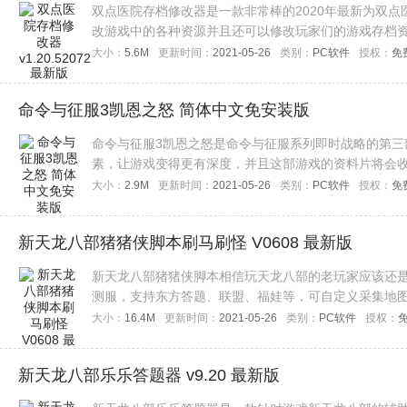
双点医院存档修改器是一款非常棒的2020年最新为双
改游戏中的各种资源并且还可以修改玩家们的游戏存档
玩家们赶快来下载试试这款存档修改器吧！
大小：
5.6M
更新时间：
2021-05-26
类别：
PC软件
授权：
免
命令与征服3凯恩之怒 简体中文免安装版
命令与征服3凯恩之怒是命令与征服系列即时战略的第三
素，让游戏变得更有深度，并且这部游戏的资料片将会
即时战略游戏的玩家们赶快来下载体验吧！
大小：
2.9M
更新时间：
2021-05-26
类别：
PC软件
授权：
免
新天龙八部猪猪侠脚本刷马刷怪 V0608 最新版
新天龙八部猪猪侠脚本相信玩天龙八部的老玩家应该还
测服，支持东方答题、联盟、福娃等，可自定义采集地
大家下载体验。
大小：
16.4M
更新时间：
2021-05-26
类别：
PC软件
授权：
新天龙八部乐乐答题器 v9.20 最新版