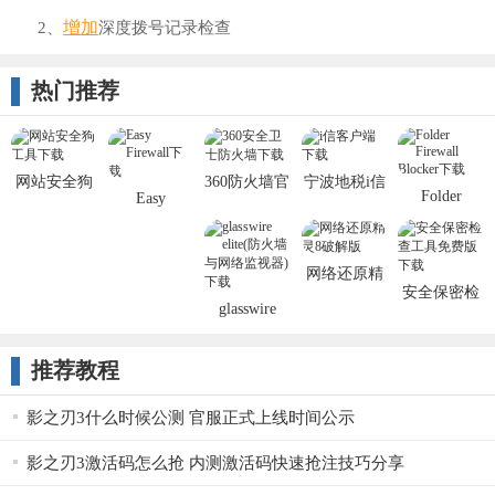
增加
2、
深度拨号记录检查
热门推荐
网站安全狗
360防火墙官
宁波地税i信
Folder
Easy
iis版
方
Firewall
Firewall(防
Blocker
火墙辅助工
具)
网络还原精
安全保密检
灵（iReco
glasswire
查工具软件
elite
推荐教程
影之刃3什么时候公测 官服正式上线时间公示
影之刃3激活码怎么抢 内测激活码快速抢注技巧分享