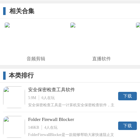
火墙辅助工
相关合集
具)
音频剪辑
直播软件
本类排行
安全保密检查工具软件
下载
5.9M
6
人在玩
安全保密检查工具是一计算机安全保密检查软件，主
要是帮助用户检测系统信息检查、硬盘信息检查、硬
件设备检查，软件信息检查是一款功能齐全的检查工
Folder Firewall Blocker
具，保障电脑中的重要文件的安全，需要的朋友们下
载吧。
下载
146KB
4
人在玩
FolderFirewallBlocker是一款能够帮助大家快速阻止文
件夹及内文件访问网络的工具，平时可能没注意这些