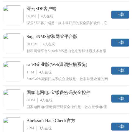
会发现文件夹会访问网络占用宽带，很多人会介意这
深云SDP客户端
点，小编分享的这款工具刚好能帮助大家，需要的下
载哦。
下载
66.0M
4
人在玩
深云SDP客户端是一款非常好用的安全防护软件，它
是专为企业打造的，支持网络隐身、零信任，使用起
来十分便利，支持应用远程安全访问，感兴趣的朋友
SugarNMS智和网管平台版
不要错过了，欢迎大家下载体验。
下载
303.0M
4
人在玩
智和网管平台SugarNMS是由北京智和信通技术有限
公司自主研发的AIOps远程运维综合监控平台，提供
C/S和B/S两种客户端界面。实现对视频监控设备、网
safe3企业版(Web漏洞扫描系统)
络设备、传输设备等一体化监控管理。
下载
1.1M
4
人在玩
Safe3Web漏洞扫描系统企业版是一款非常受欢迎的网
络安全防护软件，如果您需要进行SQL注入状态，工
具强大的扫描技术也可以发现系统中的任何一个漏
国家电网电e宝缴费密码安全控件
洞。今天为大家带来的就是它的企业注册版，有需要
的朋友快来下载吧。
下载
863M
4
人在玩
国家电网电e宝缴费密码安全控件是一款在登录电e宝
是密码保护的插件，当用户在进行上网缴费时，需要
安装这款控件，保证信息安全，这样就不会导致有安
Abelssoft HackCheck官方
全问题了，用户可以放心输入密码缴费，防止网上安
全隐患，欢迎大家下载。
下载
2.2M
3
人在玩