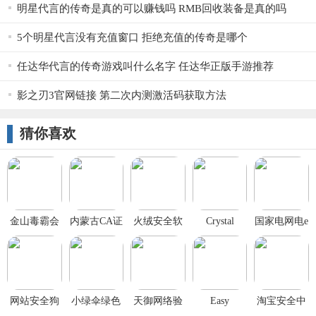
明星代言的传奇是真的可以赚钱吗 RMB回收装备是真的吗
5个明星代言没有充值窗口 拒绝充值的传奇是哪个
任达华代言的传奇游戏叫什么名字 任达华正版手游推荐
影之刃3官网链接 第二次内测激活码获取方法
猜你喜欢
金山毒霸会
内蒙古CA证
火绒安全软
Crystal
国家电网电e
员纯净版
书助手
件win7专版
Security
宝缴费密码
2020
2020
安全控件
网站安全狗
小绿伞绿色
天御网络验
Easy
淘宝安全中
iis版
上网
证
Firewall(防
心电脑版