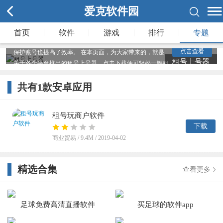
众所周知，现在有很多的账号租赁平台，用户可以用低廉的
爱克软件园
价格租赁到高质量的账号，但是出于对原始账号的保护，也
是为了方便租赁账号的用户，所以就有了上号器的诞生，它
|
|
|
|
首页
软件
游戏
排行
专题
能一键登录游戏，并且可以提醒用户剩余租赁时间，既方便
点击查看
保护账号也提高了效率。 在本页面，为大家带来的，就是
租号上号器
关于各个平台推出的租号上号器，点击下载便可轻松一键租
号上号，租赁平台上各种游戏账号租赁都有，喜欢玩游戏的
朋友千万不要错过了，欢迎下载使用。
共有
1
款安卓应用
租号玩商户软件
下载
商业贸易 /
9.4M
/ 2019-04-02
精选合集
查看更多
足球免费高清直播软件
买足球的软件app