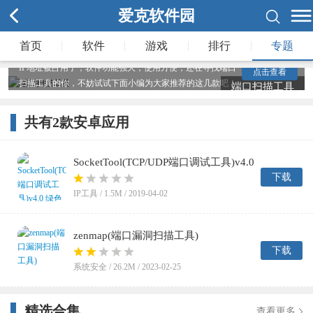
爱克软件园
端口扫描工具有哪些？端口扫描工具是一款电脑IP端口扫描
检查软件，使用端口扫描工具可以帮助用户轻松检测端口是
|
|
|
|
首页
软件
游戏
排行
专题
否是正常开放可以使用的，有了端口扫描工具再也不用担心
IP地址被占用了，软件功能强大，使用方便，还在寻找端口
点击查看
扫描工具的你，不妨试试下面小编为大家推荐的这几款吧！
端口扫描工具
共有
2
款安卓应用
SocketTool(TCP/UDP端口调试工具)v4.0
绿色版
下载
IP工具 /
1.5M
/ 2019-04-02
zenmap(端口漏洞扫描工具)
下载
系统安全 /
26.2M
/ 2023-02-25
精选合集
查看更多