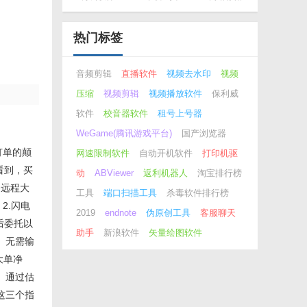
能文本编辑
器）
热门标签
音频剪辑
直播软件
视频去水印
视频
压缩
视频剪辑
视频播放软件
保利威
软件
校音器软件
租号上号器
WeGame(腾讯游戏平台)
国产浏览器
订单的颠
网速限制软件
自动开机软件
打印机驱
看到，买
动
ABViewer
返利机器人
淘宝排行榜
察远程大
工具
端口扫描工具
杀毒软件排行榜
2.闪电
2019
endnote
伪原创工具
客服聊天
后委托以
助手
新浪软件
矢量绘图软件
。无需输
大单净
。通过估
这三个指