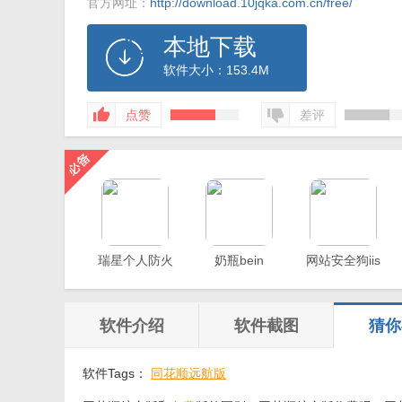
官方网址：
http://download.10jqka.com.cn/free/
本地下载
软件大小：153.4M
点赞
差评
瑞星个人防火
奶瓶bein
网站安全狗iis
墙
版
软件介绍
软件截图
猜你
软件Tags：
同花顺远航版