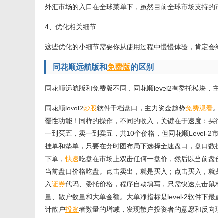
外汇市场的入口在全球菜单下，虽然目前全球市场支持的
4、优化相关细节
这些优化的小细节需要你从使用过程中慢慢体验，肯定会
同花顺远航版和
免费版
的区别
同花顺远航版和免费版不同，同花顺level2有委托模块
同花顺level2
炒股
软件千档盘口，主力资金趋势
免费
观看
覆性功能！同样的操作，不同的收入，关键在于速度：买
一到买五，卖一到卖五，共10个价格，但同花顺Level
挂单和垫单，只要在分时图布局下选择全速盘口，盘口数据
下单，
快速
吃盘在市场上双击任何一盘价，然后以当前盘
当前盘口价格吃盘。点击卖出，就是买入；点击买入，就
入
证券
代码、委托价格，程序自动填写，只需快速点击鼠
量、散户数量和大单金额。大单净指标是level-2软件
计散户
投资
者数量的增减，发现散户投资者的意愿和反向