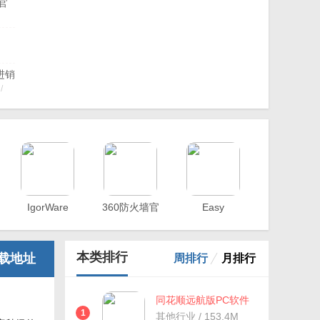
 官
进销
/
官方
aw化
编
中
0.2
模
IgorWare
360防火墙官
Easy
.01
管理
Hasher(单一
方
Firewall(防火
0 官
文件校验)
墙辅助工具)
本类排行
载地址
周排行
月排行
同花顺远航版PC软件
下载v8.9.1.5 官方免费
1
其他行业 / 153.4M