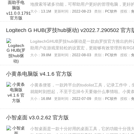
地搜索等诸多功能，可帮助用户更好的管理电脑，更好
大小：
13.1M
更新时间：
2022-08-23
类别：
PC软件
授权：
Logitech G HUB(罗技hub驱动) v2022.7.290502 官方
LogitechGHUB罗技hub驱动是一款由罗技官方推
助用户在游戏里轻松的设置宏，更能够有效管理所有RG
要的朋友快来下载吧。
大小：
39.8M
更新时间：
2022-08-03
类别：
PC软件
授权：
小黄条电脑版 v4.1.6 官方版
小黄条便签，一款跨平台的todolist工具，记录工作
就能时刻想起，不至于忘掉今天要做什么事情啦。小黄条
一样钉在桌面
大小：
16.8M
更新时间：
2022-07-09
类别：
PC软件
授权：
小智桌面 v3.0.2.62 官方版
小智桌面是一款十分好用的桌面工具，它的功能十分强