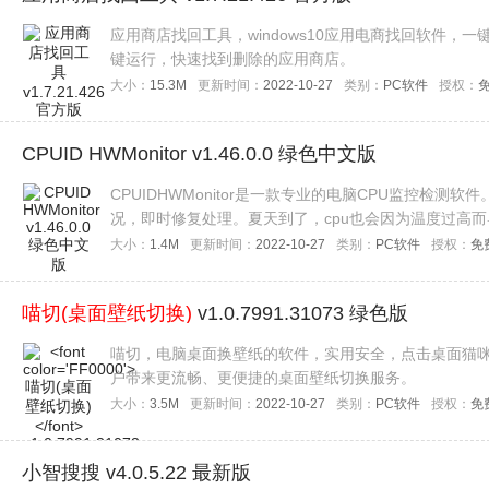
应用商店找回工具，windows10应用电商找回软件
键运行，快速找到删除的应用商店。
大小：
15.3M
更新时间：
2022-10-27
类别：
PC软件
授权：
CPUID HWMonitor v1.46.0.0 绿色中文版
CPUIDHWMonitor是一款专业的电脑CPU监控检
况，即时修复处理。夏天到了，cpu也会因为温度过高而导致
帮你实时查看。
大小：
1.4M
更新时间：
2022-10-27
类别：
PC软件
授权：
免
喵切(桌面壁纸切换)
v1.0.7991.31073 绿色版
喵切，电脑桌面换壁纸的软件，实用安全，点击桌面猫
户带来更流畅、更便捷的桌面壁纸切换服务。
大小：
3.5M
更新时间：
2022-10-27
类别：
PC软件
授权：
免
小智搜搜 v4.0.5.22 最新版