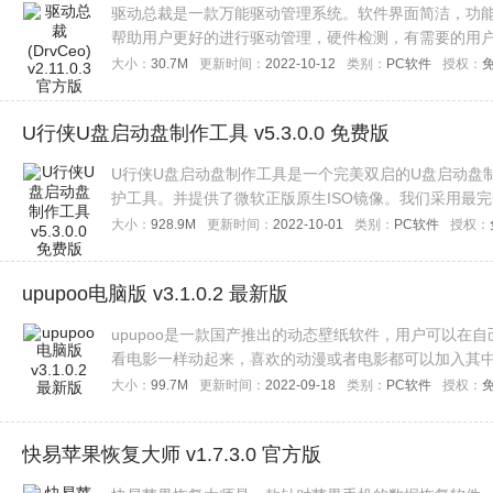
驱动总裁是一款万能驱动管理系统。软件界面简洁，功
帮助用户更好的进行驱动管理，硬件检测，有需要的用
大小：
30.7M
更新时间：
2022-10-12
类别：
PC软件
授权：
U行侠U盘启动盘制作工具 v5.3.0.0 免费版
U行侠U盘启动盘制作工具是一个完美双启的U盘启动盘
护工具。并提供了微软正版原生ISO镜像。我们采用最完美
bios都能启动的功能，使您不再纠结于bios设置。只
大小：
928.9M
更新时间：
2022-10-01
类别：
PC软件
授权：
upupoo电脑版 v3.1.0.2 最新版
upupoo是一款国产推出的动态壁纸软件，用户可以在自
看电影一样动起来，喜欢的动漫或者电影都可以加入其
upupoo。
大小：
99.7M
更新时间：
2022-09-18
类别：
PC软件
授权：
快易苹果恢复大师 v1.7.3.0 官方版