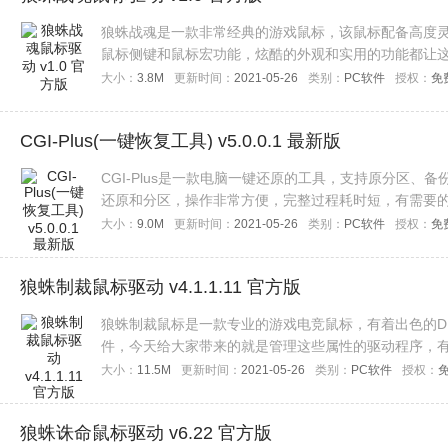
狼蛛战魂是一款非常经典的游戏鼠标，该鼠标配备高度灵
鼠标侧键和鼠标宏功能，炫酷的外观和实用的功能都让
驱动，有需要的玩家欢迎下载！
大小：
3.8M
更新时间：
2021-05-26
类别：
PC软件
授权：
免
CGI-Plus(一键恢复工具) v5.0.0.1 最新版
CGI-Plus是一款电脑一键还原的工具，支持原分区
还原和分区，操作非常方便，完整过程耗时短，有需要
大小：
9.0M
更新时间：
2021-05-26
类别：
PC软件
授权：
免
狼蛛制裁鼠标驱动 v4.1.1.11 官方版
狼蛛制裁鼠标是一款专业的游戏电竞鼠标，有着出色的D
件，今天给大家带来的就是管理这些属性的驱动程序，
大小：
11.5M
更新时间：
2021-05-26
类别：
PC软件
授权：
狼蛛诛命鼠标驱动 v6.22 官方版