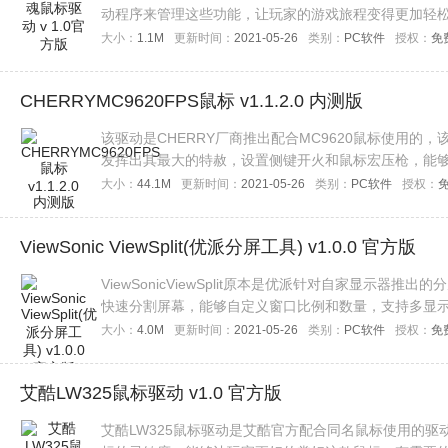
动程序来管理这些功能，让玩家的游戏旅程变得更加轻
大小：
1.1M
更新时间：
2021-05-26
类别：
PC软件
授权：
免
CHERRYMC9620FPS鼠标 v1.1.2.0 内测版
该驱动是CHERRY厂商推出配合MC9620鼠标使用的
发挥出其最大的特赦，设置侧键开火和鼠标宏压枪，能
了，欢迎下载使用！
大小：
44.1M
更新时间：
2021-05-26
类别：
PC软件
授权：
ViewSonic ViewSplit(优派分屏工具) v1.0.0 官方版
ViewSonicViewSplit原本是优派针对自家显示
快速分割屏幕，能够自定义窗口比例和数量，支持多显
过了，欢迎下载使用！
大小：
4.0M
更新时间：
2021-05-26
类别：
PC软件
授权：
免
艾酷LW325鼠标驱动 v1.0 官方版
艾酷LW325鼠标驱动是艾酷官方配合同名鼠标使用的