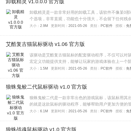
卸载精灵 v1.0.0.0 官方版
卸载精灵是一款非常好用的卸载工具，该软件不像某0那
个选项，非常直观，功能也十分强大，不会留下任何残
大小：
2.9M
更新时间：
2021-05-26
类别：
PC软件
授权：
免
艾酷复古猫鼠标驱动 v1.06 官方版
该驱动是艾酷复古猫鼠标的配套驱动程序，不仅可以对鼠
宏定义功能提供支持，能够让玩家的游戏体验在上一个
大小：
1.5M
更新时间：
2021-05-26
类别：
PC软件
授权：
免
狼蛛鬼鲛二代鼠标驱动 v1.0 官方版
狼蛛鬼鲛二代是一款非常出色的游戏鼠标，该鼠标用其
的就是这款鼠标的驱动程序，能够帮助用户更加方便的
了，欢迎下载使用！
大小：
6.1M
更新时间：
2021-05-26
类别：
PC软件
授权：
免
狼蛛战魂鼠标驱动 v1.0 官方版