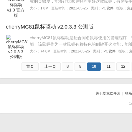
标的灵敏度，能够让玩家更好的掌好这款鼠标，有需要
大小：
1.8M
更新时间：
2021-05-26
类别：
PC软件
授权：
免
cherryMC81鼠标驱动 v2.0.3.3 公测版
cherryMC81鼠标驱动是配合同名鼠标使用的管理程
能，该鼠标作为一款鼠标有着特色的侧键开火功能，能够
迎下载！
大小：
74.0M
更新时间：
2021-05-26
类别：
PC软件
授权：
首页
上一页
8
9
10
11
12
关于爱克软件园
|
联系
C