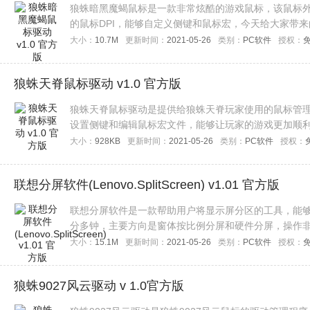
狼蛛暗黑魔蝎鼠标是一款非常炫酷的游戏鼠标，该鼠标
的鼠标DPI，能够自定义侧键和鼠标宏，今天给大家带
大小：
10.7M
更新时间：
2021-05-26
类别：
PC软件
授权：
狼蛛天脊鼠标驱动 v1.0 官方版
狼蛛天脊鼠标驱动是提供给狼蛛天脊玩家使用的鼠标管理
设置侧键和编辑鼠标宏文件，能够让玩家的游戏更加顺
大小：
928KB
更新时间：
2021-05-26
类别：
PC软件
授权：
联想分屏软件(Lenovo.SplitScreen) v1.01 官方版
联想分屏软件是一款帮助用户将显示屏分区的工具，能
分多钟，主要方向是窗体按比例分屏和硬件分屏，操作
错过了，欢迎下载使用！
大小：
15.1M
更新时间：
2021-05-26
类别：
PC软件
授权：
狼蛛9027风云驱动 v 1.0官方版