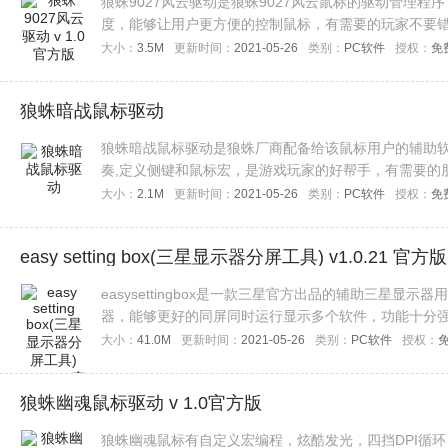
狼蛛9027风云驱动是狼蛛9027风云鼠标的驱动管理
度，能够让用户更方便的控制鼠标，有需要的玩家不要
大小：
3.5M
更新时间：
2021-05-26
类别：
PC软件
授权：
免
狼蛛暗战鼠标驱动
狼蛛暗战鼠标驱动是狼蛛厂商配备给该鼠标用户的辅助软
奏,定义侧键和鼠标宏，是游戏玩家的好帮手，有需要的
大小：
2.1M
更新时间：
2021-05-26
类别：
PC软件
授权：
免
easy setting box(三星显示器分屏工具) v1.0.21 官方版
easysettingbox是一款三星官方出品的辅助三星
器，能够更好的同屏同时运行显示多个软件，功能十分
朋友不要错过了，欢迎下载使用！
大小：
41.0M
更新时间：
2021-05-26
类别：
PC软件
授权：
狼蛛幽魂鼠标驱动 v 1.0官方版
狼蛛幽魂鼠标有自定义宏编程，炫酷发光，四挡DPI循