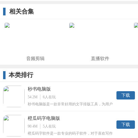
软件
Prov2018 中
记管理工具)
符号快捷输
文版
入工具)
相关合集
音频剪辑
直播软件
本类排行
秒书电脑版
下载
54.2M
6
人在玩
秒书电脑版是一款非常好用的文字排版工具，为用户
写作和排版提供各种便利，主要是为用户写作提高效
率，软件功能较为全面支持多平台使用，感兴趣的快
橙瓜码字电脑版
来下载使用。
下载
90.4M
5
人在玩
橙瓜码字软件是一款专业的码子软件，对于喜欢写作