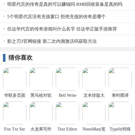
明星代言的传奇是真的可以赚钱吗 RMB回收装备是真的吗
5个明星代言没有充值窗口 拒绝充值的传奇是哪个
任达华代言的传奇游戏叫什么名字 任达华正版手游推荐
影之刃3官网链接 第二次内测激活码获取方法
猜你喜欢
华联多页面
黑马校对软
Bell Write
文本排版大
寒时图译
记事本
件
师
v1.3 绿色版
Fox Txt Ser
火龙果写作
Text Editor
NotesMan(笔
TypeIt(特殊