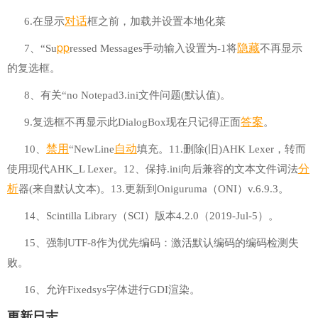
对话
6.在显示
框之前，加载并设置本地化菜
pp
隐藏
7、“Su
ressed Messages手动输入设置为-1将
不再显示
的复选框。
8、有关“no Notepad3.ini文件问题(默认值)。
答案
9.复选框不再显示此DialogBox现在只记得正面
。
禁用
自动
10、
“NewLine
填充。11.删除(旧)AHK Lexer，转而
分
使用现代AHK_L Lexer。12、保持.ini向后兼容的文本文件词法
析
器(来自默认文本)。13.更新到Oniguruma（ONI）v.6.9.3。
14、Scintilla Library（SCI）版本4.2.0（2019-Jul-5）。
15、强制UTF-8作为优先编码：激活默认编码的编码检测失
败。
16、允许Fixedsys字体进行GDI渲染。
更新日志