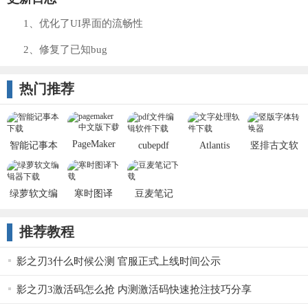
1、优化了UI界面的流畅性
2、修复了已知bug
热门推荐
PageMaker
智能记事本
cubepdf
Atlantis
竖排古文软
utility
Word
件v2018 绿
Processor
色版
绿萝软文编
寒时图译
豆麦笔记
辑器
v1.3 绿色版
推荐教程
影之刃3什么时候公测 官服正式上线时间公示
影之刃3激活码怎么抢 内测激活码快速抢注技巧分享