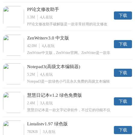
的朋友来说，有一款舒适的码子软件简直是太好了，
有灵感时就可以随时随地记录，并且还可以帮助写小
PP论文修改助手
说的朋友随机取名，功能非常强大，感兴趣的朋友快
来下载试试吧。
下载
1.3M
4
人在玩
PP论文修改助手破解版是一款非常好用的论文修改
工具，是毕业生的福音，还在思考论文怎么写吗，
PP论文修改助手可以帮助你快速进行论文伪原创，
ZenWriterv3.0 中文版
有需要的用户直接下载吧！
下载
42.0M
4
人在玩
ZenWriter中文版，ZenWriter官网。ZenWriter是一款非
常实用的电脑写作软件，可以帮助大家快速记录进行
写作，用户还可以自定义背景图片、音乐和输入声
Notepad3(高级文本编辑器)
音，也可帮助您组织笔记，喜欢的朋友赶紧下载吧。
下载
5.2M
4
人在玩
Notepad3是一款绿色小巧且永久免费的高级文本编辑
器。软件界面简洁，使用方便，支持多种文本格式和
代码之间的输入，还在寻找文本编辑器的你，不妨试
慧慧日记本v1.2 绿色免费版
试吧！
下载
2.4M
3
人在玩
慧慧日记本是一款文字记录软件，不过它的功能不仅
仅于此。慧慧日记本还具有密码保护、日程提醒等功
能，软件界面简洁，绿色无需安装，非常好用，有需
Lintalistv1.97 绿色版
要的用户可以直接进行下载。
下载
782KB
3
人在玩