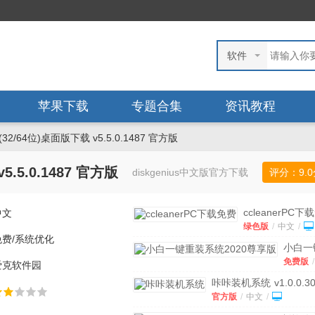
软件
苹果下载
专题合集
资讯教程
s(32/64位)桌面版下载 v5.5.0.1487 官方版
v5.5.0.1487 官方版
diskgenius中文版官方下载
评分：
9.0
ccleanerPC下
中文
费
v6.11.0.104
绿色版
/
中文
/
绿色中文版
免费/系统优化
小白一
重装系
免费版
/
爱克软件园
2020
文
/
版
咔咔装机系统
v1.0.0.3
v12.6
方版
官方版
/
中文
/
免费版