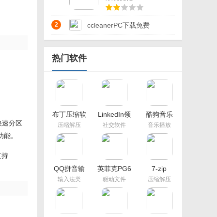
v5.5.0.1487 官方版
2
ccleanerPC下载免费
v6.11.0.10435 绿色中文
热门软件
版
布丁压缩软
LinkedIn领
酷狗音乐
件
英电脑版
2021新版本
快速分区
压缩解压
社交软件
音乐播放
功能。
支持
QQ拼音输
英菲克PG6
7-zip
入法
压枪鼠标宏
输入法类
驱动文件
压缩解压