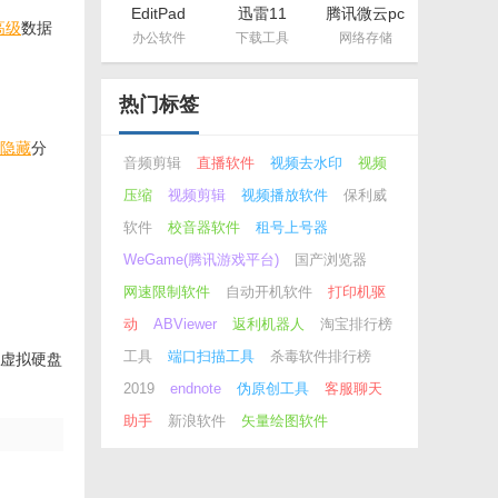
EditPad
迅雷11
腾讯微云pc
高级
数据
Pro（多功
概念版
办公软件
下载工具
网络存储
能文本编辑
器）
热门标签
隐藏
分
音频剪辑
直播软件
视频去水印
视频
压缩
视频剪辑
视频播放软件
保利威
软件
校音器软件
租号上号器
WeGame(腾讯游戏平台)
国产浏览器
网速限制软件
自动开机软件
打印机驱
动
ABViewer
返利机器人
淘宝排行榜
工具
端口扫描工具
杀毒软件排行榜
虚拟硬盘
2019
endnote
伪原创工具
客服聊天
助手
新浪软件
矢量绘图软件