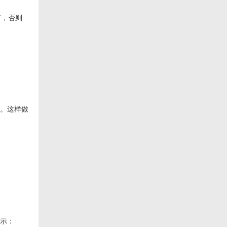
齐，否则
区。这样做
所示：