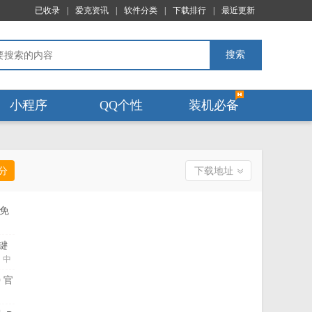
已收录
|
爱克资讯
|
软件分类
|
下载排行
|
最近更新
搜索
小程序
QQ个性
装机必备
分
下载地址
载免
35
键
统
中
尊享
0 官
.48.2090