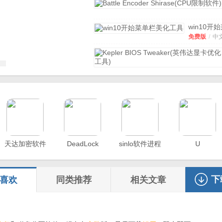
win10开
单栏美化
免费版
/
中
v3.2 免
华为电脑管家
v8.0.2.6
方版
官方版
/
中文
/
飞儿云CPU限速
具
v1.0 绿色版
绿色版
/
中文
/
CleanMe
存清理工
中文版
/
中
具)
v2.5 
天达加密软件
DeadLock
sinlo软件进程
U
版
AUSU rog
流量监测软件
gaming
官方版
/
中文
/
center
v2.1
官方版
下
喜欢
同类推荐
相关文章