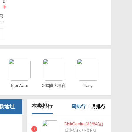
Battle
Encoder
中
Shirase(CPU
文
限
始菜
版
/
制
工具
中
文
/
软
费版
文
/
件)
v1.8.0
Kepler
中
BIOS
官
文
Tweaker(英
方
版
伟
7 官
版
/
达
中
显
文
/
卡
工
优
化
工
m(内
具)
v1.30
文
/
官
中文
IgorWare
360防火墙官
Easy
方
Hasher(单一
方
Firewall(防火
版
文件校验)
墙辅助工具)
.5
本类排行
载地址
周排行
月排行
DiskGenius(32/64位)
桌面版下载
1
系统优化 / 63.5M