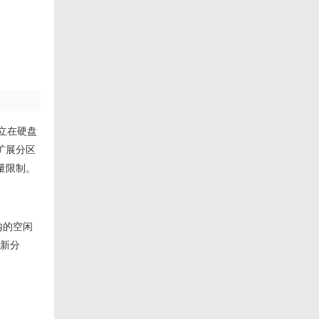
立在硬盘
扩展分区
量限制。
内的空闲
立新分