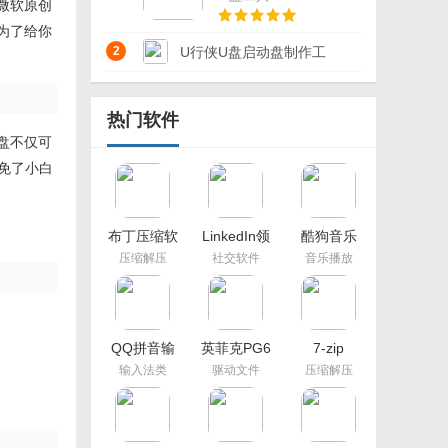
v20.23.3.21 官方版
微软原创
版
是为了给你
2
U行侠U盘启动盘制作工
具电脑PC版安装
热门软件
v5.5.0.0 免费版
盘不仅可
避免了小白
布丁压缩软
LinkedIn领
酷狗音乐
件
英电脑版
2021新版本
压缩解压
社交软件
音乐播放
QQ拼音输
英菲克PG6
7-zip
入法
压枪鼠标宏
输入法类
驱动文件
压缩解压