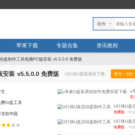
软件
苹果下载
专题合集
资讯教程
盘制作工具电脑PC版安装 v5.5.0.0 免费版
版安装
v5.5.0.0 免费版
U行侠U盘装系统下载
评分：
6
分
u
中文
U
官
系
版
免费/U盘工具
软
U行侠U盘
文
免
盘制作工具
免费版
/
中
爱克软件园
安
v5.3.0.0
下
版
U行侠U盘
v
盘制作工具
免费版
/
中
官
v5.2.0.0
版