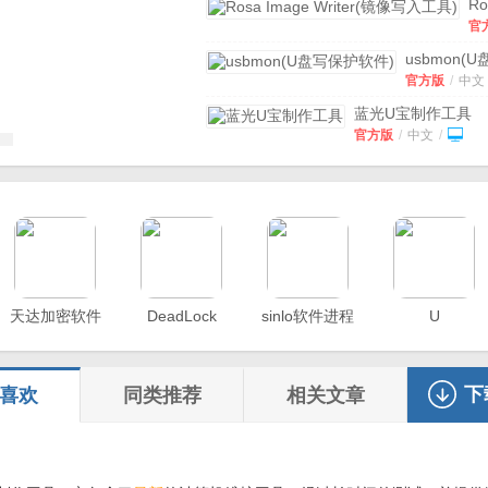
版
Ro
Im
官
Wr
版
像
usbmon(U
文
入
保护软件)
v
官方版
/
中文
具
官方版
官
蓝光U宝制作工具
版
v4.2.1.4 官方版
官方版
/
中文
/
金浚U盘同步助手
v
官方版
官方版
/
中文
/
天达加密软件
DeadLock
sinlo软件进程
U
Ed
流量监测软件
Hu
中
启
盘
下
喜欢
同类推荐
相关文章
作
具