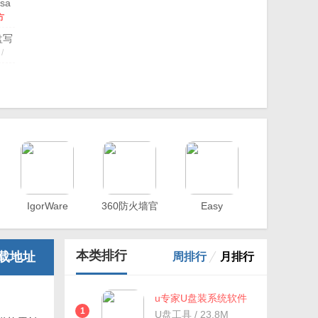
sa
age
方
iter(镜
/
中
写
盘写
/
工
4.0
/
)
v2.6.2
方
7.4
Win32
Disk
绿
Imager(系
色
统
USB
版
/
镜
Image
中
中
像
Tool(树
文
/
IgorWare
360防火墙官
Easy
文
/
烧
莓
geless
Hasher(单一
方
Firewall(防火
录
派
b(PE
文
/
文件校验)
墙辅助工具)
工
镜
动
具)
v0.95
像
制
本类排行
载地址
周排行
月排行
汉
写
工
化
入
)
绿
工
色
具)
v1.7.5.1
u专家U盘装系统软件
版
汉
免费安装下载
1
U盘工具 / 23.8M
化