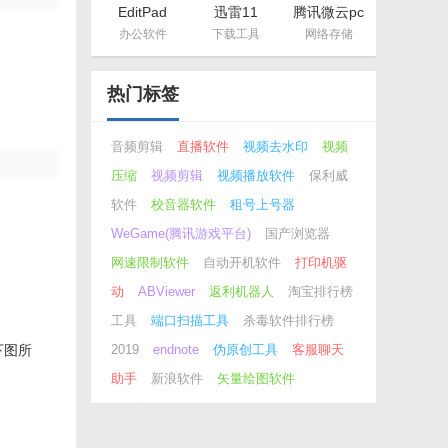
EditPad
迅雷11
腾讯微云pc
Pro（多功
概念版
办公软件
下载工具
网络存储
能文本编辑
器）
热门标签
音频剪辑
直播软件
视频去水印
视频
压缩
视频剪辑
视频播放软件
保利威
软件
校音器软件
租号上号器
WeGame(腾讯游戏平台)
国产浏览器
网速限制软件
自动开机软件
打印机驱
动
ABViewer
返利机器人
淘宝排行榜
工具
端口扫描工具
杀毒软件排行榜
下图所
2019
endnote
伪原创工具
客服聊天
助手
新浪软件
矢量绘图软件