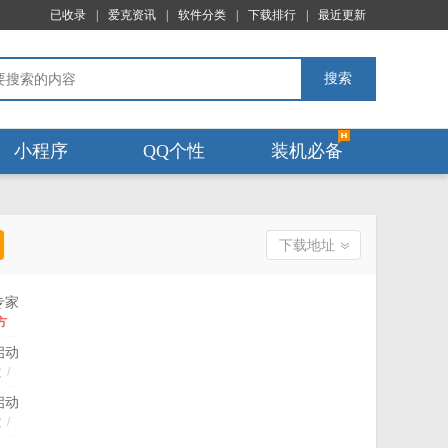
已收录
|
爱克资讯
|
软件分类
|
下载排行
|
最近更新
搜索
小程序
QQ个性
装机必备
下载地址
专家
盘装
方
统
/
中
件
启动
/
费
文
/
装
 免费
载
启动
20.23.3.21
文
/
方
 免费