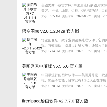
美图秀秀下载官方PC,中国最流行的图片软
美容、拼图、场景、边框、饰品等功能，目前
PS简单100倍！
大小：
185.4M
更新时间：
2023-03-21
类别：
P
悟空图像 v2.0.1.20429 官方版
悟空图像是一款专业的图像处理软件，它的
辑、特效蒙版、图形设计等模块，还加入了最
友快来下载吧。
大小：
274.9M
更新时间：
2022-10-27
类别：
P
美图秀秀电脑版 v6.5.5.0 官方版
中国最流行的图片软件——美图秀秀是一款
框、饰品等功能，目前已有1.2亿人正在使用
大小：
168.0M
更新时间：
2022-10-27
类别：
P
firealpaca绘画软件 v2.7.7.0 官方版