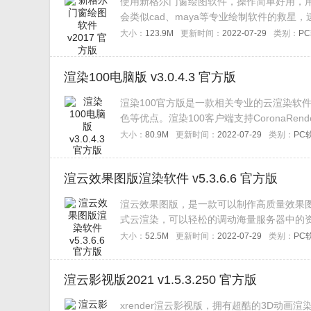
使用新格尔门窗绘图软件，操作简单好用，
会类似cad、maya等专业绘制软件的救
较齐全的。
大小：
123.9M
更新时间：
2022-07-29
类别：
P
渲染100电脑版 v3.0.4.3 官方版
渲染100官方版是一款相关专业的云渲染软
色等优点。渲染100客户端支持CoronaRe
果实时预览。
大小：
80.9M
更新时间：
2022-07-29
类别：
PC
渲云效果图版渲染软件 v5.3.6.6 官方版
渲云效果图版，是一款可以制作高质量效果
式云渲染，可以轻松的调动海量服务器中的
简单：在3dsMax制作过程中提交渲染文件
大小：
52.5M
更新时间：
2022-07-29
类别：
PC
渲云影视版2021 v1.5.3.250 官方版
xrender渲云影视版，拥有超酷的3D动