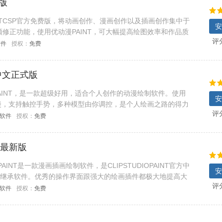
新版
漫PAINTCSP官方免费版，将动画创作、漫画创作以及插画创作集中于
安
修正功能，使用优动漫PAINT，可大幅提高绘图效率和作品质
评
要错过，欢迎下载使用！
软件
授权：
免费
 中文正式版
动漫PAINT，是一款超级好用，适合个人创作的动漫绘制软件。使用
安
动漫，支持触控手势，多种模型由你调控，是个人绘画之路的得力
评
C软件
授权：
免费
8 最新版
AINT是一款漫画插画绘制软件，是CLIPSTUDIOPAINT官方中
安
stStudio继承软件。优秀的操作界面跟强大的绘画插件都极大地提高大
评
创作灵感。
C软件
授权：
免费