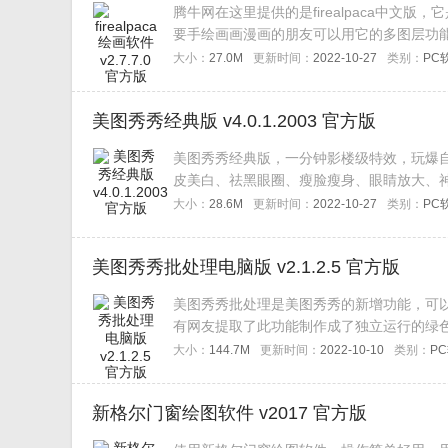
腾牛网在这里提供的是firealpaca中文
要手绘画画漫画的朋友可以用它的多图层功
大小：
27.0M
更新时间：
2022-10-27
类别：
PC
美图秀秀经典版 v4.0.1.2003 官方版
美图秀秀经典版，一分钟影楼级特效，玩爆
皮美白、祛黑眼圈、瘦脸瘦身、眼睛放大、
大小：
28.6M
更新时间：
2022-10-27
类别：
PC
美图秀秀批处理电脑版 v2.1.2.5 官方版
美图秀秀批处理是美图秀秀的新增功能，可
有网友提取了此功能制作成了独立运行的绿
具能够帮助您轻松提升效率。软件用途：随
大小：
144.7M
更新时间：
2022-10-10
类别：
P
新格尔门窗绘图软件 v2017 官方版