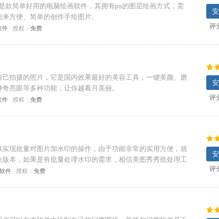
版，它是款简单好用的电脑绘画软件，其拥有ps的图层绘画方式，需
安
能来方便、简单的创作手绘图片。
评
软件
授权：
免费
自己拍摄的照片，它是国内效果最好的美容工具，一键美颜、磨
安
神奇亮眼等多种功能，让你越看月美丽。
评
软件
授权：
免费
以实现批量对图片加水印的操作，由于功能非常的实用方便，就
安
色版本，如果是有批量处理水印的需求，相信美图秀秀批处理工
评
着相机的普
C软件
授权：
免费