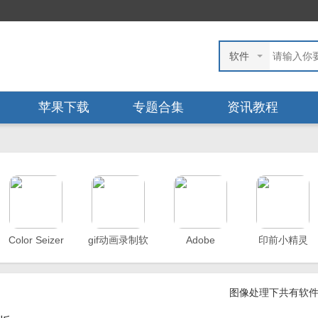
软件
苹果下载
专题合集
资讯教程
Color Seizer
gif动画录制软
Adobe
印前小精灵
L
颜色代码查询
件
Camera
4.0体验版
工具
(ScreenToGif)
Rawv
图像处理下共有软