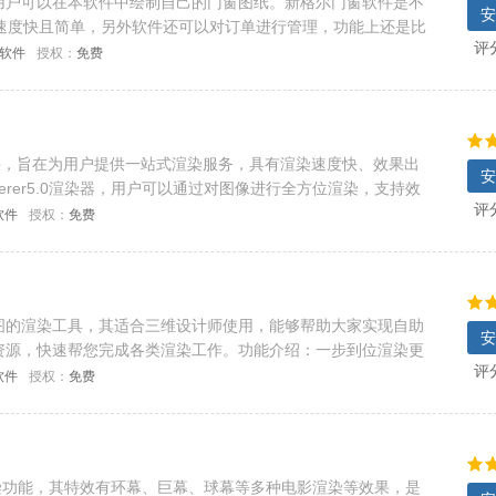
用户可以在本软件中绘制自己的门窗图纸。新格尔门窗软件是不
安
星，速度快且简单，另外软件还可以对订单进行管理，功能上还是比
评
C软件
授权：
免费
件，旨在为用户提供一站式渲染服务，具有渲染速度快、效果出
安
nderer5.0渲染器，用户可以通过对图像进行全方位渲染，支持效
评
软件
授权：
免费
图的渲染工具，其适合三维设计师使用，能够帮助大家实现自助
安
资源，快速帮您完成各类渲染工作。功能介绍：一步到位渲染更
评
即可，客户端操作更直观
软件
授权：
免费
画渲染功能，其特效有环幕、巨幕、球幕等多种电影渲染等效果，是