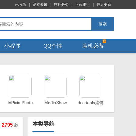
已收录
|
爱克资讯
|
软件分类
|
下载排行
|
最近更新
搜索
小程序
QQ个性
装机必备
InPixio Photo
MediaShow
dce tools滤镜
Eraser
64位
本类导航
2795
件
款