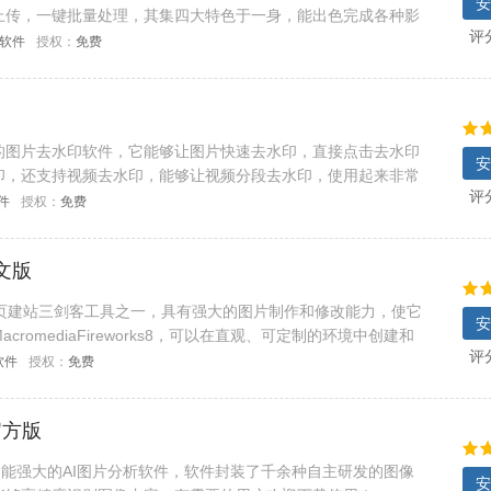
安
上传，一键批量处理，其集四大特色于一身，能出色完成各种影
评
C软件
授权：
免费
的图片去水印软件，它能够让图片快速去水印，直接点击去水印
安
印，还支持视频去水印，能够让视频分段去水印，使用起来非常
评
件
授权：
免费
中文版
cromedia网页建站三剑客工具之一，具有强大的图片制作和修改能力，使它
安
omediaFireworks8，可以在直观、可定制的环境中创建和
评
orks业界领先的优
软件
授权：
免费
 官方版
是一款功能强大的AI图片分析软件，软件封装了千余种自主研发的图像
安