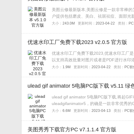
美图云修最新版本,美图云修是一款非常棒
户提供包括磨皮、美白、祛斑祛痘、面部光
片得到高效处理，需要的用户赶快来下载试
大小：
243.0M
更新时间：
2023-04-22
类别：
P
优速水印工厂免费下载2023 v2.0.5 官方版
优速水印工厂免费下载2023,优速水印工
以支持高效批量对图片或者是PDF进行水印
的朋友快来下载吧。
大小：
1.9M
更新时间：
2023-04-22
类别：
PC软
ulead gif animator 5电脑PC版下载 v5.11
ulead gif animator 5电脑PC版下
uleadgifanimator5，的确是一款非
大小：
6.6M
更新时间：
2023-04-13
类别：
PC软
美图秀秀下载官方PC v7.1.1.4 官方版