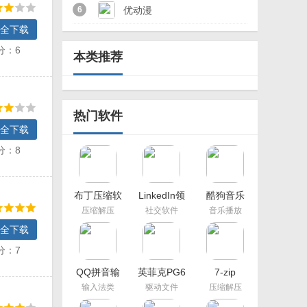
费下载2023
6
优动漫
全下载
PAINT(CSP)2023最新
分：6
本类推荐
版
热门软件
全下载
分：8
布丁压缩软
LinkedIn领
酷狗音乐
件
英电脑版
2021新版本
压缩解压
社交软件
音乐播放
全下载
分：7
QQ拼音输
英菲克PG6
7-zip
入法
压枪鼠标宏
输入法类
驱动文件
压缩解压