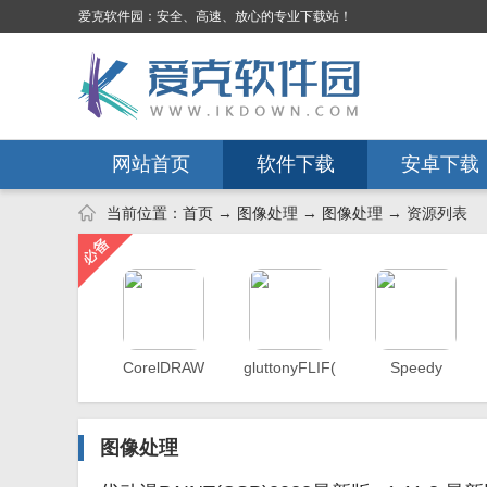
爱克软件园：安全、高速、放心的专业下载站！
网站首页
软件下载
安卓下载
当前位置：
首页
→
图像处理
→
图像处理
→ 资源列表
CorelDRAW
gluttonyFLIF(图
Speedy
X7版（含激
片转换工
Painter（OpenG
活码）
具)v1.2 官方
绘图工具）
最新版
v3.5.10 中文
图像处理
版