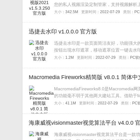
您的私人视频渲染定制管家，支持视频解析
视级。
大小：
342.5M
更新时间：
2022-07-29
类别：
P
迅捷去水印 v1.0.0.0 官方版
迅捷去水印是一款页面简洁友好，功能强大
按钮出现水印遮罩，移动遮罩位置一键去水
的方便，欢迎下载。
大小：
1.2M
更新时间：
2022-07-29
类别：
PC软
Macromedia Fireworks精简版 v8.0.1 简体
MacromediaFireworks8.0是Ma
的功能毫不弱于其他两大建站工具。借助于Macr
优化用于网页的图像并进行精确控制。Firew
大小：
41.1M
更新时间：
2022-07-29
类别：
PC
海康威视visionmaster视觉算法平台 v4.0.0
海康威视visionmaster视觉算法平台