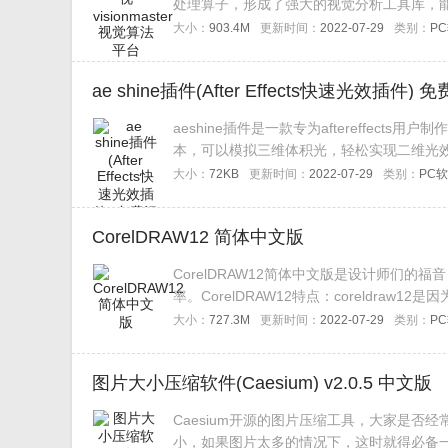
处理算子，形成了强大的视觉分析工具库，
大小：
903.4M
更新时间：
2022-07-29
类别：
P
ae shine插件(After Effects快速光效插件)
aeshine插件是一款专为aftereffects用户
本，可以模拟三维体积光，轻松实现二维光
等，后期制作非常实用。
大小：
72KB
更新时间：
2022-07-29
类别：
PC
CorelDRAW12 简体中文版
CorelDRAW12简体中文版是设计师们
率。CorelDRAW12特点：coreldraw
的声誉。这套新程序包超越了以往人们看到
大小：
727.3M
更新时间：
2022-07-29
类别：
P
图片大小压缩软件(Caesium) v2.0.5 中文版
Caesium开源的图片压缩工具，大家是
小，如果图片太多的情况下，这时就得必备一