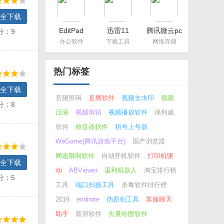
全下载
EditPad
迅雷11
腾讯微云pc
分：9
Pro（多功
概念版
办公软件
下载工具
网络存储
能文本编辑
器）
热门标签
全下载
音频剪辑
直播软件
视频去水印
视频
分：8
压缩
视频剪辑
视频播放软件
保利威
软件
校音器软件
租号上号器
WeGame(腾讯游戏平台)
国产浏览器
网速限制软件
自动开机软件
打印机驱
全下载
动
ABViewer
返利机器人
淘宝排行榜
分：5
工具
端口扫描工具
杀毒软件排行榜
2019
endnote
伪原创工具
客服聊天
助手
新浪软件
矢量绘图软件