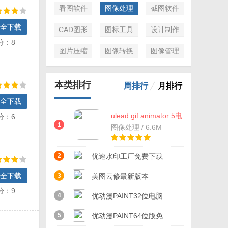
看图软件
图像处理
截图软件
全下载
CAD图形
图标工具
设计制作
分：8
图片压缩
图像转换
图像管理
本类排行
周排行
月排行
全下载
ulead gif animator 5电
分：6
脑PC版下载
1
图像处理 / 6.6M
2
优速水印工厂免费下载
全下载
2023
3
美图云修最新版本
分：9
4
优动漫PAINT32位电脑
版最新版下载
5
优动漫PAINT64位版免