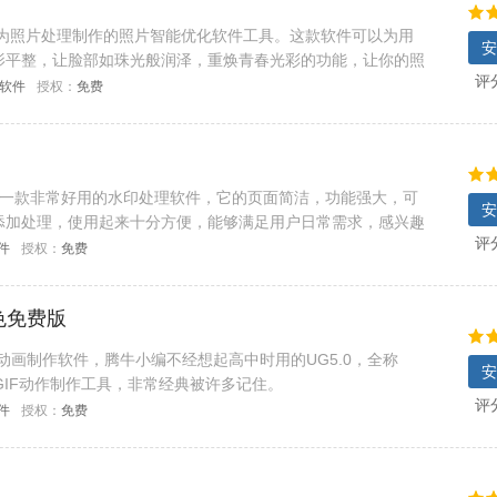
的为照片处理制作的照片智能优化软件工具。这款软件可以为用
安
影平整，让脸部如珠光般润泽，重焕青春光彩的功能，让你的照
评
试吧！
C软件
授权：
免费
厂是一款非常好用的水印处理软件，它的页面简洁，功能强大，可
安
添加处理，使用起来十分方便，能够满足用户日常需求，感兴趣
评
件
授权：
免费
 绿色免费版
载,将起GIF动画制作软件，腾牛小编不经想起高中时用的UG5.0，全称
安
常优秀的GIF动作制作工具，非常经典被许多记住。
评
件
授权：
免费