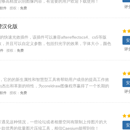
能够高精度识别图像内容，有需要的用户欢迎下载使用！
评
C软件
授权：
免费
 免费汉化版
制作的快速光效插件，该插件可以兼容aftereffectscs4、cs5等版
安
效，并且可以自定义参数，包括扫光字的效果，字体大小，颜色
评
软件
授权：
免费
的福音，它的的新生属性和智慧型工具将帮助用户成倍的提高工作效
安
12是因为杰出和革新的特性，为coreldraw图像程序赢得了一个长期的
评
的任何图像程序的
C软件
授权：
免费
否经常遇见这种情况，一些论坛或者相册空间有限制上传图片的大
安
款优秀的批量图片压缩工具，相信Caesium能帮到你！