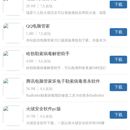
下载
20.1M
7
人在玩
瑞星个人防火墙完全可以替换微软自带防火墙，瑞星
个人防火墙拥有超强智能反钓鱼、智能广告拦截等功
能，是瑞星旗下优势的防火墙工具。功能特色：1.全
QQ电脑管家
面支持主流操作系统完美支持64位操作系统，全面兼
容win8，产品性能和兼容性再次提升2.超强智能反钓
下载
1.4M
7
人在玩
鱼
本站提供电脑管家2021最新版离线包下载，本版本为
春节尊享版，除了保持其原有的特色安全功能外，加
强了防护能力，增强了沙箱隔离功能，并完善了对未
哈勃勒索病毒解密助手
知病毒的行为拦截与防御，有效保障用户的电脑安
全。QQ电脑管家安全中心称，QQ电脑管家对QQ聊
下载
4.8M
6
人在玩
天软件的安全防护更具针对性，可实现对破坏QQ的
哈勃勒索病毒解密助手，可以检测和恢复被94种流行
修复作用，能决解QQ空间打不开，QQ上网异常等一
的勒索病毒加密的文件，使用该工具，请选择要扫描
列问题，同时登陆QQ帐号拥有QQ加速功能。
的目录即可。
腾讯电脑管家坏兔子勒索病毒查杀软件
下载
56.3M
6
人在玩
BadRabbit勒索病毒预防修复工具为你查杀BadRabbit
勒索病毒，BadRabbit勒索病毒是一款新型的比特币
勒索病毒，现已在国际爆发，大家可以下载这里腾讯
火绒安全软件pc版
电脑管家坏兔子勒索病毒查杀软件预防。
下载
10.7M
6
人在玩
火绒安全软件下载，一直以来火绒安全软件和360哪
个好这个问题不断被问起，因人而异吧，火绒安全软