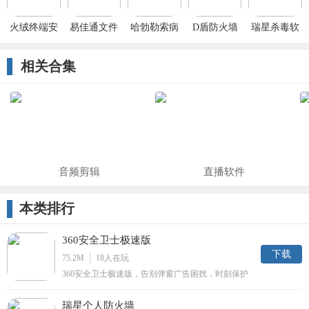
火绒终端安
易佳通文件
哈勃勒索病
D盾防火墙
瑞星杀毒软
全管理系统
加密软件最
毒解密助手
件V17
新版
相关合集
音频剪辑
直播软件
本类排行
360安全卫士极速版
下载
75.2M
18
人在玩
360安全卫士极速版，告别弹窗广告困扰，时刻保护
系统安全，软件支持病毒查杀、安全保护、优化清理
等功能，保障系统安全，使用更舒适。
瑞星个人防火墙