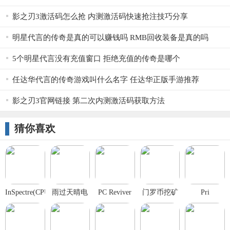
影之刃3激活码怎么抢 内测激活码快速抢注技巧分享
明星代言的传奇是真的可以赚钱吗 RMB回收装备是真的吗
5个明星代言没有充值窗口 拒绝充值的传奇是哪个
任达华代言的传奇游戏叫什么名字 任达华正版手游推荐
影之刃3官网链接 第二次内测激活码获取方法
猜你喜欢
InSpectre(CPU
雨过天晴电
PC Reviver
门罗币挖矿
Pri
漏洞检测工
脑保护系统
电脑优化维
病毒修复软
具)官方
护工具
件最新官方
版