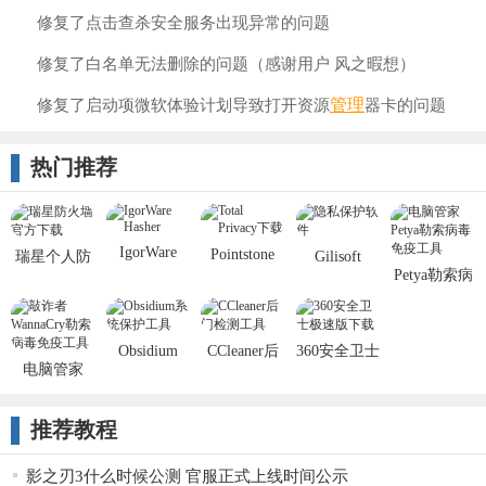
修复了点击查杀安全服务出现异常的问题
修复了白名单无法删除的问题（感谢用户 风之暇想）
管理
修复了启动项微软体验计划导致打开资源
器卡的问题
热门推荐
IgorWare
Pointstone
瑞星个人防
Gilisoft
Hasher(单一
Petya勒索病
Total Pri
火墙
Privacy
文件校验)
毒离线版免
Protector
疫工具
Obsidium
CCleaner后
360安全卫士
电脑管家
门查杀工具
极速版
WannaCry勒
索病毒免疫
推荐教程
工具
影之刃3什么时候公测 官服正式上线时间公示