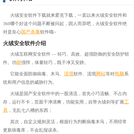
火绒安全软件下载就来爱克下载，一直以来火绒安全软件和
360哪个好这个问题不断被问起，因人而异吧，火绒安全软件绝
国产
杀毒
对是良心
软件哦~
火绒安全软件介绍
火绒互联网安全软件 — 轻巧、高效、超强防御的安全防护软
能
件。功
强悍，体量轻巧，既干净又安静。
流氓
网站
电脑
它能全面防御病毒、木马、
软件、流氓
等对
系
统和用户信息的威胁行为。
火绒是国产安全软件中的一股清流，首先小巧流畅、不占内
工
存，运行不卡，页面干净清爽，功能实用，自带火绒剑等扩展
具
，无乱七八槽的东西；
其次，自定义规则灵活，根据行为判断病毒木马，不用经常
更新病毒库，不会乱报误杀。