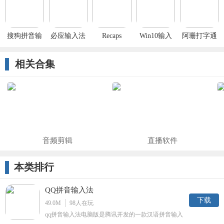
搜狗拼音输
必应输入法
Recaps
Win10输入
阿珊打字通
入法电脑版
官方
法经典切换
2022最新版
相关合集
音频剪辑
直播软件
本类排行
QQ拼音输入法
下载
49.0M
98
人在玩
qq拼音输入法电脑版是腾讯开发的一款汉语拼音输入
法软件，运行于微软Windows系统下，支持qq帐号关