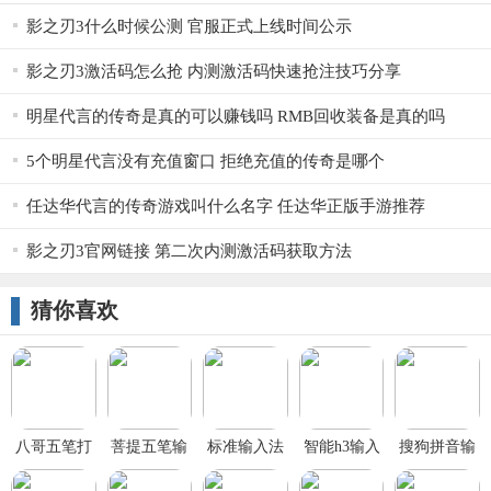
影之刃3什么时候公测 官服正式上线时间公示
影之刃3激活码怎么抢 内测激活码快速抢注技巧分享
明星代言的传奇是真的可以赚钱吗 RMB回收装备是真的吗
5个明星代言没有充值窗口 拒绝充值的传奇是哪个
任达华代言的传奇游戏叫什么名字 任达华正版手游推荐
影之刃3官网链接 第二次内测激活码获取方法
猜你喜欢
八哥五笔打
菩提五笔输
标准输入法
智能h3输入
搜狗拼音输
字员软件
入法
法
入法官方下
载PC免费版