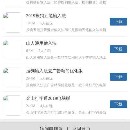
搜狗拼音输入法（简称搜狗输入法、搜狗拼音）是搜
狐公司推出的一款汉字拼音输入法软件，是目前国内
主流的拼音输入法之一。号称是当前网上最流行、用
2019搜狗五笔输入法
户好评率最高、功能最强大的拼音输入法。
下载
19.8M
5
人在玩
搜狗五笔拼音混合输入法2019是搜狗五笔输入法最新
版本。软件界面更加简洁，功能更加全面，支持多种
语言文字输入，还带有字根表，五笔初学者也能很快
山人通用输入法
掌握使用。
下载
6.3M
5
人在玩
山人通用输入法是一款非常实用的汉字智能输入法工
具。为用户提供强大的三维立体输入功能，并且拥有
全息码，双编码，顺序码等特色内容，让用户的打字
搜狗输入法去广告精简优化版
输入变得更加简单轻松，让用户的工作效率变得更
高，需要的用户赶快来下载体验吧！
下载
29.4M
5
人在玩
搜狗输入法去广告精简优化版是一款非常好用的电脑
输入法工具，能够帮助用户快速输入各种自己想要打
出来的字，该版本是去除了广告的版本，使用起来更
金山打字通2019电脑版
加得心应手，有需要的用户不要错过了，欢迎下载使
用！
下载
24.9M
4
人在玩
金山打字通练习打字2019电脑版。是金山打字通最新
版本，更新后的金山打字通界面更加简洁，运行更流
畅，软件设计更加人性化，零基础入门，轻松学习打
字，上手更加容易，还在寻找打字软件的你，赶快试
访问电脑版
|
返回首页