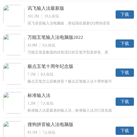
联，轻松上传同步你的词库。
讯飞输入法最新版
下载
101.2M
19
人在玩
讯飞语音输入法电脑版，类似现在最新QQ带的语音
输入软件，是云输入哟，讯飞官方终于发布了万众期
待的迅飞语音windows版本，讯飞输入法PC体验版全
万能五笔输入法电脑版2022
球首款支持语音、手写、键盘输入的PC输入法!
下载
43.9M
9
人在玩
万能五笔是集国内目前流行的五笔字型及拼音、英
语、笔画、拼音+笔画等多种输入法为一体的多元输
入法。全部输入法只在一个输入法窗口里，不需要您
极点五笔十周年纪念版
切换来切换去的。如果你输入五笔时，找不到要输入
的字，可以用拼音或英语单词输入您想要任一个的字
下载
7.1M
8
人在玩
词。
极点五笔怎么切换拼音？极点五笔输入法十周年版可
扩展牛津英汉、牛津汉英词典和昱琼词典。极点五笔
输入法是款多功能的输入法完美支持一笔、二笔等型
标准输入法
码、音形码。
下载
1.2M
7
人在玩
标准输入法是最老的输入法，标准输入法2015其实就
是我们常用的智能abc输入法，因切换至该输入法
时，输入法显示标准字眼，所以被人称为标准输入
搜狗拼音输入法电脑版
法。
下载
83.1M
7
人在玩