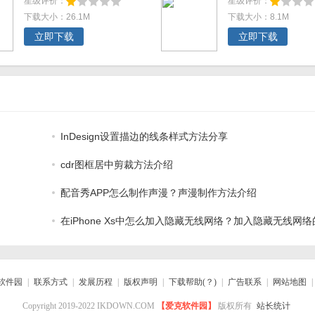
星级评价：
星级评价：
下载大小：26.1M
下载大小：8.1M
立即下载
立即下载
InDesign设置描边的线条样式方法分享
cdr图框居中剪裁方法介绍
配音秀APP怎么制作声漫？声漫制作方法介绍
在iPhone Xs中怎么加入隐藏无线网络？加入隐藏无线网络
骤分享
软件园
|
联系方式
|
发展历程
|
版权声明
|
下载帮助(？)
|
广告联系
|
网站地图
|
Copyright 2019-2022 IKDOWN.COM
【爱克软件园】
版权所有
站长统计