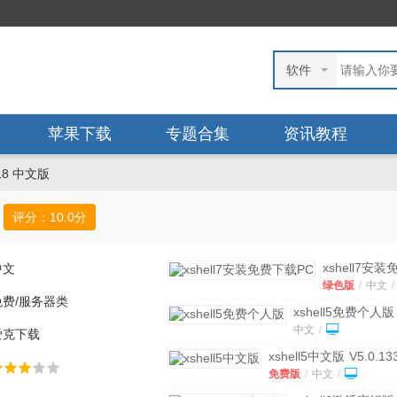
软件
苹果下载
专题合集
资讯教程
018 中文版
评分：
10.0
分
xshell7安装
中文
下载
绿色版
/
中文
/
PC
v7.0.99.
免费/服务器类
色版
xshell5免费个人版
携版
中文
/
爱克下载
xshell5中文版
V5.0.13
免费版
免费版
/
中文
/