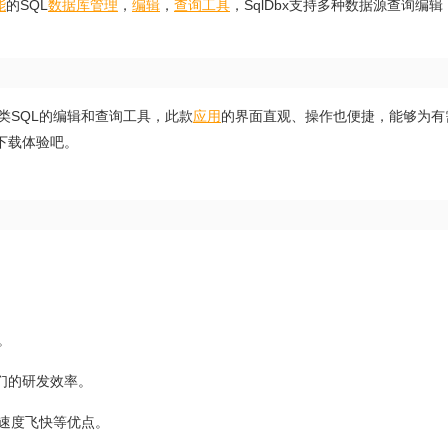
能
的SQL
数据库
管理
，
编辑
，
查询
工具
，SqlDbx支持多种数据源查询编
各类SQL的编辑和查询工具，此款
应用
的界面直观、操作也便捷，能够为有
下载体验吧。
。
们的研发效率。
速度飞快等优点。