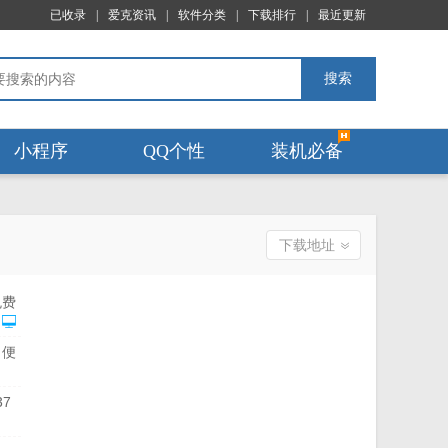
已收录
|
爱克资讯
|
软件分类
|
下载排行
|
最近更新
搜索
小程序
QQ个性
装机必备
下载地址
免费
0 绿
便
37