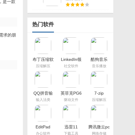
辑，是一款
热门软件
需求的朋
布丁压缩软
LinkedIn领
酷狗音乐
件
英电脑版
2021新版本
压缩解压
社交软件
音乐播放
QQ拼音输
英菲克PG6
7-zip
入法
压枪鼠标宏
输入法类
驱动文件
压缩解压
EditPad
迅雷11
腾讯微云pc
Pro（多功
概念版
办公软件
下载工具
网络存储