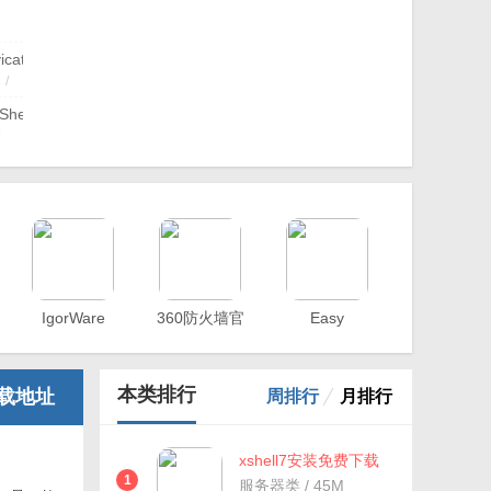
装版
icat
itor(服
/
器监
软
lShell(SSH
v2.4.6
端
注册
ows)
版
绿色
网络
服
/
18
版
IgorWare
360防火墙官
Easy
云
Hasher(单一
方
Firewall(防火
/
文件校验)
墙辅助工具)
.1.20
最
本类排行
载地址
周排行
月排行
xshell7安装免费下载
PCv7.0.99.0 绿色版
1
服务器类 / 45M