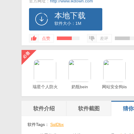
官方网址：
http://www.ikdown.com
本地下载
软件大小：1M
点赞
差评
瑞星个人防火
奶瓶bein
网站安全狗iis
墙
版
软件介绍
软件截图
猜你
软件Tags：
SqlDbx