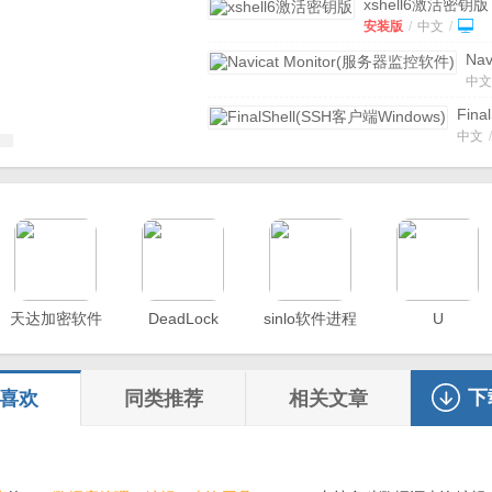
xshell6激活密钥版
V6.0.0197 免安
安装版
/
中文
/
Nav
Mon
中文
务
控
Fina
件)
客户
中文
/
免
Wind
码
BBwebsocket
v2018 
版
绿色版
/
中文
/
hfs
文件
中文
务器
v20
Aloof RDP Ser
绿色
中文
/
天达加密软件
DeadLock
sinlo软件进程
U
小鸟
流量监测软件
管家
中文
v1.0
官方
下
喜欢
同类推荐
相关文章
新版