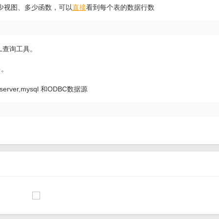
少视图、多少函数，可以
直接
看到每个表的数据行数
QL查询工具。
多。
l server,mysql 和ODBC数据源