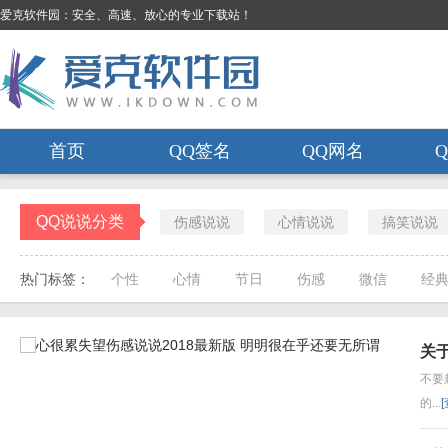
爱克软件园：安全、高速、放心的专业下载站！
首页
QQ签名
QQ网名
QQ说说分类
伤感说说
心情说说
搞笑说说
热门标签：
个性
心情
节日
伤感
微信
经
关
不要
的...