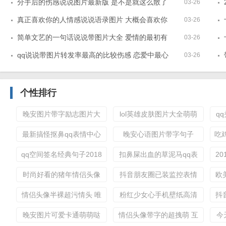
分手后的伤感说说图片最新版 是不是就这么散了
03-26
真正喜欢你的人情感说说语录图片 大概会喜欢你
03-26
所有的样子
简单文艺的一句话说说带图片大全 爱情的最初有
03-26
青木瓜的味道
qq说说带图片转发率最高的比较伤感 恋爱中最心
03-26
酸的事是什么
个性排行
晚安图片带字励志图片大
lol英雄皮肤图片大全萌萌
q
全唯美精选 晚安我爱的人
哒 可爱的lol手绘皮肤
唯
最新搞怪抠鼻qq表情中心
晚安心语图片带字句子
吃
搞笑动态的抠鼻表情
2018 朋友圈晚安心语带图
骚
qq空间签名经典句子2018
扣鼻屎出血的草泥马qq表
2
片大全
唯美 一眼既是万年一眼便
情 动漫草泥马表情图片第
说
时尚好看的猪年情侣头像
抖音朋友圈已装监控表情
欧
是一世
一期
一对两张 我们都怕寂寞我
包大全 朋友圈已装监控请
情侣头像半裸超污情头 唯
粉红少女心手机壁纸高清
抖
们都想解脱
注意自己的行为
美个性情侣图片大全
何止喜欢你简直想上你
音
晚安图片可爱卡通萌萌哒
情侣头像带字的超拽萌 互
今