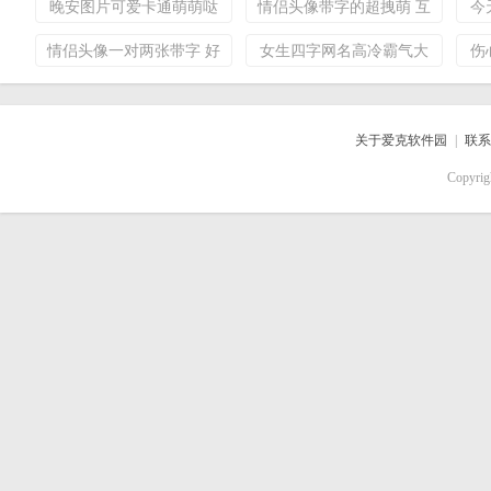
晚安图片可爱卡通萌萌哒
情侣头像带字的超拽萌 互
今
2018 你凭什么不努力又什
相痴心痴恋的情侣
情
情侣头像一对两张带字 好
女生四字网名高冷霸气大
伤
么都想要
看的带字QQ情侣头像图片
全 qq网名女生四个字超拽
女
2019
关于爱克软件园
|
联系
Copyri