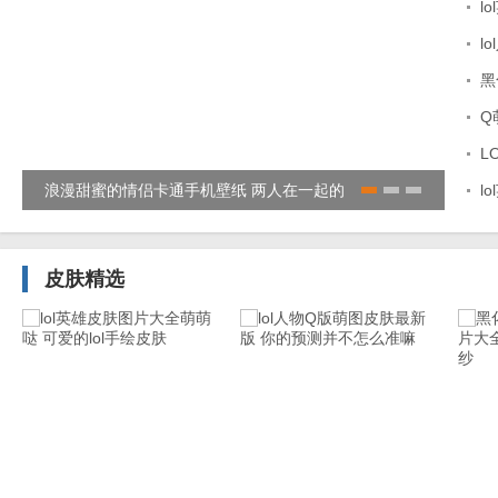
l
l
黑
Q
L
浪漫甜蜜的情侣卡通手机壁纸 两人在一起的
最新
l
幸福卡通情侣图片
赫分
皮肤精选