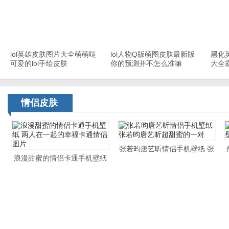
lol英雄皮肤图片大全萌萌哒
lol人物Q版萌图皮肤最新版
黑化
可爱的lol手绘皮肤
你的预测并不怎么准嘛
大全
情侣皮肤
张若昀唐艺昕情侣手机壁纸 张
浪漫甜蜜的情侣卡通手机壁纸
若昀唐艺昕超甜蜜的一对
两人在一起的幸福卡通情侣图
片