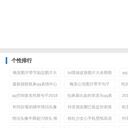
个性排行
晚安图片带字励志图片大
lol英雄皮肤图片大全萌萌
q
全唯美精选 晚安我爱的人
哒 可爱的lol手绘皮肤
唯
最新搞怪抠鼻qq表情中心
晚安心语图片带字句子
吃
搞笑动态的抠鼻表情
2018 朋友圈晚安心语带图
骚
qq空间签名经典句子2018
扣鼻屎出血的草泥马qq表
2
片大全
唯美 一眼既是万年一眼便
情 动漫草泥马表情图片第
说
时尚好看的猪年情侣头像
抖音朋友圈已装监控表情
欧
是一世
一期
一对两张 我们都怕寂寞我
包大全 朋友圈已装监控请
情侣头像半裸超污情头 唯
粉红少女心手机壁纸高清
抖
们都想解脱
注意自己的行为
美个性情侣图片大全
何止喜欢你简直想上你
音