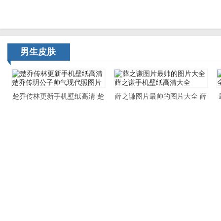
男生皮肤
楚乔传林更新手机壁纸高清 楚
薛之谦图片最帅的图片大全 薛
乔传玥公子帅气现代照图片
之谦手机壁纸高清大全