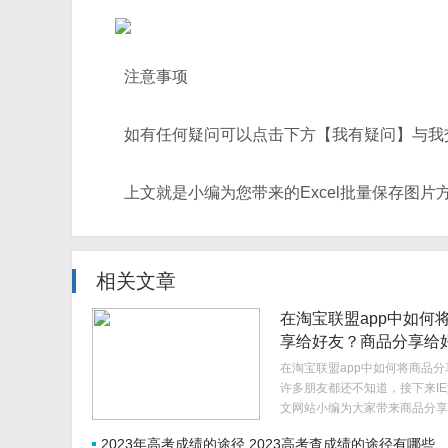
注意事项
如有任何疑问可以点击下方【我有疑问】与我
上文就是小编为您带来的Excel批量保存图
相关文章
在淘宝联盟app中如何
享给好友？商品分享给
方法说明
在淘宝联盟app中如何将商品
许多朋友都还不知道，接下来I
文网站小编为大家带来商品分享
方法说明，希望能够帮助到大家
2023年高考成绩的途径 2023高考查成绩的途径有哪些