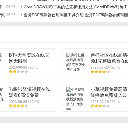
方法，相信可以..
幕
CorelDRAW对称工具的位置和使用方法 CorelDRAW对称工
06-07
怎么解决
W原
金舟PDF编辑器使用测量工具介绍 金舟PDF编辑器如何测
06-06
具位置在哪里
图片面积
BT√天堂资源在线官
青柠社区在线高清
网无限制
频1完整版免费在
2023-06-26 / 28mb
2023-06-26 / 26mb
啦啦啦资源视频在线
小草视频免费高清
观看8高清免费
线播放免费版入口
费ios
2023-06-26 / 10MB
2023-06-26 / 26mb