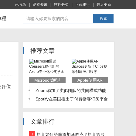
已收录
|
爱克资讯
|
软件分类
|
下载排行
|
最近更新
教程
搜索
推荐文章
Microsoft通过
Apple使用AR
决各位
Coursera提供新
Spaces更新了
Zoom添加了类似团队的共同模式功能
的Azure专业化
Clips视频创建应
和奖学金
用程序
称为沉浸式视图
Spotify在美国推出了付费播客订阅平台
文章排行
1
抖音如何给脸添加马赛克？抖音给脸