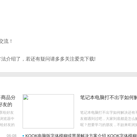
交流！
片方法介绍了，若还有疑问请多多关注爱克下载!
将商品分
笔记本电脑打不出字如何
好友的
分享给好友
笔记本电脑打不出字如何解决还有
E浏览器中
友都遇到过吧，大家到底都是怎么
给好友的
呢？想要学习的朋友，不妨来IE浏
。在手机
文网看看小编带来的处理笔记本不
KOOK电脑版字体模糊或黑屏解决方案介绍 KOOK字体模糊
06-08