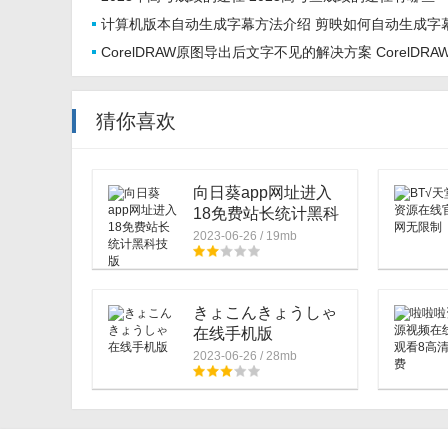
应用商店下载..
计算机版本自动生成字幕方法介绍 剪映如何自动生成字
CorelDRAW原图导出后文字不见的解决方案 CorelDRA
图导出后文字不见了怎么解决
猜你喜欢
向日葵app网址进入
18免费站长统计黑科
技版
2023-06-26 / 19mb
きょこんきょうしゃ
在线手机版
2023-06-26 / 28mb