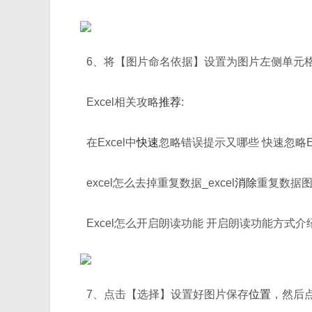
6、将【图片命名依据】设置为图片左侧单元格
Excel相关攻略
推荐
:
在Excel中
快速
忽略错误提示又哪些 快速忽略E
excel怎么去掉重复数据_excel
消除
重复数据
Excel怎么开启朗读功能 开启朗读功能方式介
7、点击【选择】设置好图片保存
位置
，然后