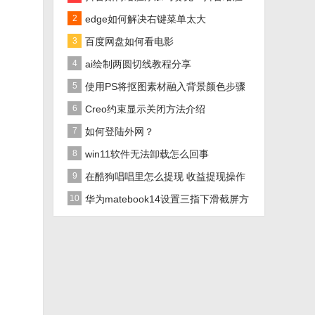
添加马赛克方法介绍
2
edge如何解决右键菜单太大
3
百度网盘如何看电影
4
ai绘制两圆切线教程分享
5
使用PS将抠图素材融入背景颜色步骤
分享
6
Creo约束显示关闭方法介绍
7
如何登陆外网？
8
win11软件无法卸载怎么回事
9
在酷狗唱唱里怎么提现 收益提现操作
方法一览
10
华为matebook14设置三指下滑截屏方
法分享