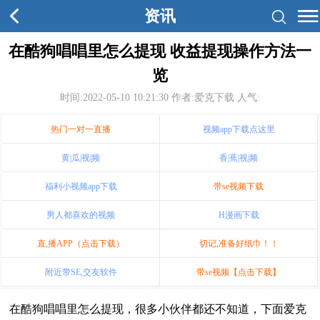
资讯
在酷狗唱唱里怎么提现 收益提现操作方法一
览
时间:2022-05-10 10:21:30
作者:爱克下载 人气:
热门一对一直播
视频app下载点这里
黄|瓜|视|频
香|蕉|视|频
福利小视频app下载
带se视频下载
男人都喜欢的视频
H漫画下载
直,播APP（点击下载）
切记,准备好纸巾！！
附近带SE,交友软件
带se视频【点击下载】
在酷狗唱唱里怎么提现，很多小伙伴都还不知道，下面爱克