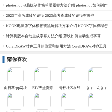
photoshop电脑版制作简单眼图标方法介绍 photoshop如何制作
简易眼睛图标
2023年高考成绩的途径 2023高考查成绩的途径有哪些
KOOK电脑版字体模糊或黑屏解决方案介绍 KOOK字体模糊怎
么解决
计算机版本自动生成字幕方法介绍 剪映如何自动生成字幕
CorelDRAW对称工具的位置和使用方法 CorelDRAW对称工具
位置在哪里
猜你喜欢
向日葵app网址
BT√天堂资源
青柠社区在线
きょこんきょ
进入18免费站
在线官网无限
高清视频1完整
うしゃ在线手
长统计黑科技
制
版免费在线版
机版
版