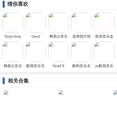
猜你喜欢
HyperAmp
Quod
网易云音乐
选举唱片助
新浪音乐盒
Libet(音频播
2018电脑版
手
放器)
官方
网易云音乐
酷我音乐无
DeskFX
酷狗音乐永
pc酷我音乐
永久vip免费
损畅享版
Audio
久vip版2020
破解豪华版
版
Enhancer(电
(附破解补
相关合集
脑音效增强
丁)
工具)