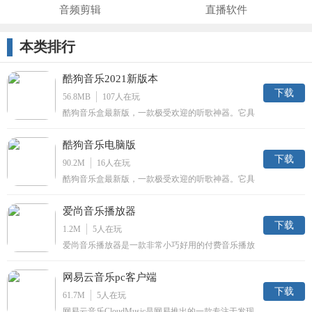
音频剪辑
直播软件
本类排行
酷狗音乐2021新版本
下载
56.8MB
107
人在玩
酷狗音乐盒最新版，一款极受欢迎的听歌神器。它具
有良好的音乐效果和丰富的网络音乐资源，支持自动
下载歌曲、在线播放、下载后播放，支持多种格式的
酷狗音乐电脑版
音乐，是你必备的听歌助手！
下载
90.2M
16
人在玩
酷狗音乐盒最新版，一款极受欢迎的听歌神器。它具
有良好的音乐效果和丰富的网络音乐资源，支持自动
下载歌曲、在线播放、下载后播放，支持多种格式的
爱尚音乐播放器
音乐，是你必备的听歌助手！
下载
1.2M
5
人在玩
爱尚音乐播放器是一款非常小巧好用的付费音乐播放
下载器，支持酷狗音乐VIP音乐下载、音乐在线试听
等功能的付费音乐下载器，帮助用户免费听取音乐，
网易云音乐pc客户端
有需要的赶紧来试试吧！
下载
61.7M
5
人在玩
网易云音乐CloudMusic是网易推出的一款专注于发现