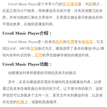
音乐
播放
能
Urrofi Music Player是个非常小巧的
器，功
很少，
但是正因为小巧精美，用来播放音乐很方便，没有其他繁冗的东
西，所有功能都汇聚在主界面中，主界面左侧会显示歌曲信息和
可视化效果，右侧则是播放列表。
Urrofi Music Player介绍：
国外
免费
播放器
Urrofi Music Player是一款来自
的
音乐
，它支
音频
持以ASF、MP3等
格式为主，播放器带了基本的播放/停止/继
应用
续向前和向后控制，
程序也能够存储你的播放列表。
Urrofi Music Player功能：
创建播放列表和视图的详细信息有关的曲目
其中，从音乐播放器所需的关键特性是创建播放列表，以便
通过轨道来存储歌曲以有组织的方式，让方便冲浪的能力。该程
序使您可以加载多个文件一次，甚至文件夹到播放列表，以及保
电脑
存在您的
上，或随机歌曲顺序。