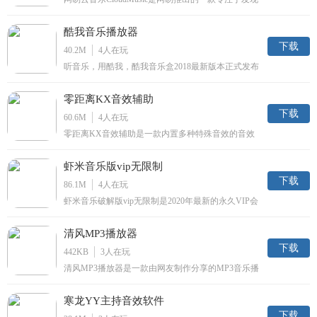
与分享的音乐产品，网易云音乐PC版可能是最好的
音乐客户端，界面简洁、无广告，并且320k音乐免费
酷我音乐播放器
试听和下载，网易云音乐PC客户端公测版一经推
出，就受到广大用户的肯定及赞赏，小编在试用了网
下载
40.2M
4
人在玩
易云音乐PC版之后，
听音乐，用酷我，酷我音乐盒2018最新版本正式发布
了，融合歌曲和MV搜索、在线播放、同步歌词为一
体，整合了互联网上百万首歌曲、MV、歌词和写
零距离KX音效辅助
真，每周更新百张以上专辑；应用多资源超线程技
术，令歌曲和MV一点即播，无需等待。
下载
60.6M
4
人在玩
零距离KX音效辅助是一款内置多种特殊音效的音效
播放工具，一般适合用于现场主持或者直播间主播使
用，能够帮助用户有效调节现场的气氛，让你的直播
虾米音乐版vip无限制
间更加活跃，有需要的用户不要错过了，欢迎下载使
用！
下载
86.1M
4
人在玩
虾米音乐破解版vip无限制是2020年最新的永久VIP会
员破解版的虾米音乐播放器软件。为用户提供开启本
地VIP，并且用户还可以享受到多方VIP登录,可下载
清风MP3播放器
vip高品质音乐无限次，让用户的音乐播放体验发挥
到极致，喜欢的用户赶快来下载体验吧！
下载
442KB
3
人在玩
清风MP3播放器是一款由网友制作分享的MP3音乐播
放器，该播放器体积小巧内容纯粹，有点类似以前的
千千静听，没有那么多花里胡哨的功能来打扰你，感
寒龙YY主持音效软件
兴趣的用户不要错过了，欢迎下载使用！
下载