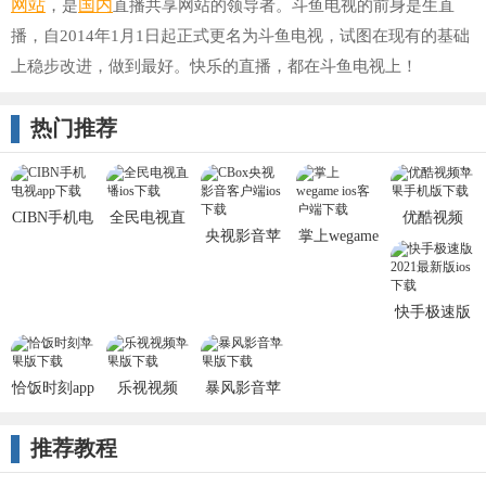
网站
国内
，是
直播共享网站的领导者。斗鱼电视的前身是生直
播，自2014年1月1日起正式更名为斗鱼电视，试图在现有的基础
上稳步改进，做到最好。快乐的直播，都在斗鱼电视上！
热门推荐
CIBN手机电
全民电视直
优酷视频
央视影音苹
掌上wegame
视ios版
播app苹果版
iPhone客户
果手机版
苹果版app
端
快手极速版
苹果版
恰饭时刻app
乐视视频
暴风影音苹
iOS版
果版
推荐教程