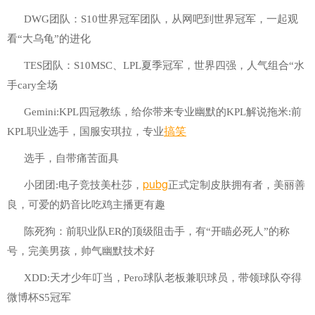
DWG团队：S10世界冠军团队，从网吧到世界冠军，一起观
看“大乌龟”的进化
TES团队：S10MSC、LPL夏季冠军，世界四强，人气组合“水
手cary全场
Gemini:KPL四冠教练，给你带来专业幽默的KPL解说拖米:前
搞笑
KPL职业选手，国服安琪拉，专业
选手，自带痛苦面具
pubg
小团团:电子竞技美杜莎，
正式定制皮肤拥有者，美丽善
良，可爱的奶音比吃鸡主播更有趣
陈死狗：前职业队ER的顶级阻击手，有“开瞄必死人”的称
号，完美男孩，帅气幽默技术好
XDD:天才少年叮当，Pero球队老板兼职球员，带领球队夺得
微博杯S5冠军