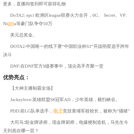
更多，直播间签到即可获得礼物
DoTA2: epci 欧洲区league联赛火力全开，0G、 Secret、VP、
gm
Ni
a等豪门队争夺50万
美元总奖金。
DOTA2:中国唯一的线下赛“中国职业杯S3”开战明星选手跨年
决斗
DNF:在DNF官方S级赛事中，顶尖高手齐聚一堂
优势亮点：
【大神主播制霸全场】
Jackeylove:英雄联盟S8冠军AD，少年英雄，横扫峡谷。
电子
PDD:前LG队单选手，
竞技黄埔军校校长，被称为“骚猪”
大司马∶前金牌讲师，现金牌厨师，电爆梗制造机，马先生今
天到底在哪一层？