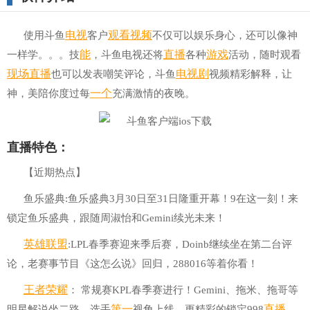
电视
观看
视频
使用斗鱼
客户
不仅可以娱乐身心，还可以像神
能
直播
游戏
一样学。。。技
，斗鱼电视还将
各种
活动，随时观看
现场直播
电视剧
也可以发表嘲笑评论，斗鱼
视频精彩解释，让
一个
神，美陪你度过每
充满激情的夜晚。
直播特色：
【近期热点】
鱼乐盛典:鱼乐盛典3月30日至31日隆重开幕！9在这一刻！来
锁定鱼乐盛典，跟随周淑怡和Gemini续光未来！
英雄联盟
:LPL春季赛迎来季后赛，Doinb继续坐在第二台评
论，老赛事节目《这怎么说》回归，288016等着你看！
王者
荣耀
： 常规赛KPL春季赛进行！Gemini、拖米、拖哥等
第一
直播
明星解说坐二路，选手
视角上线，更精彩的锁定998