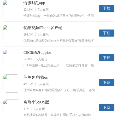
恰饭时刻app
朋友圈、qq空间。
下载
124.9M
7
人在玩
恰饭时刻app，一款伪装成记事本的影视软件，使用
简单，输入一起恰饭解锁，在线观看精彩影视作品，
内容丰富，更新及时，超多优质视频免费观看。
优酷视频iPhone客户端
下载
291.5M
6
人在玩
优酷App是优酷为iPhone用户量身定制的视频播放客
户端产品，依托于优酷的视频资源与技术优势,界面
简洁易操作,符合苹果终端的用户习惯,有着优质的版
CliCli动漫appios
权视频内容,包括海量的高清电视剧、电影、综艺、
动漫、热点资讯等视频。支持在线播放、全屏播放、
下载
54.3M
5
人在玩
离线观看、视频搜索、视频上传等功能,为用户提供
CliCli动漫ios版已伪装上架，下载后依次打开右下角
了便捷流畅的客户端视频播放体验。
我的-意见反馈-输入clicli-提交-重启软件即可变身，
成为你手心中的动漫播放器，汇聚国内外优质动漫资
斗鱼客户端ios
源，免费在线观看。
下载
490.3M
5
人在玩
使用斗鱼tv客户端观看视频不仅可以娱乐身心，还能
像大神们学习技巧，并且斗鱼tv还会直播各种游戏赛
事，随时观看直播还能发表吐槽评论，斗鱼tv戏视频
奇热小说iOS版
精彩解说、让大神、美女陪你渡过每一个激情四射的
夜晚。
下载
41M
4
人在玩
奇热小说iOS版是一款非常好看的手机小说阅读软