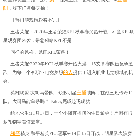
间
，线下门票每天抽！
【热门游戏精彩看不完】
王者荣耀：2020年王者荣耀KPL秋季赛火热开战，斗鱼KPL明
星观赛团来袭，带您领略KPL不是
同样的风格，见证KPL荣耀！
王者荣耀:2020年KGL秋季赛开始火爆，15支参赛队伍竞争激
的人
烈，为每一个有职业电竞梦想
提供了进入职业电竞领域的机
会。
主播
英雄联盟∶大司马带队，众多明星
助阵，挑战三冠传奇T1
队。大司马能单杀吗？ Faker,完成起飞成就
绝地求生:11月17日，一个小团直播间的生日聚会！周围有很
多礼物等着你去拿。
和平
精英:和平精英PEC冠军杯14日15日开战，明星队表演赛