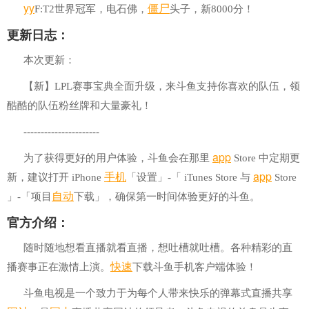
yy
僵尸
F:T2世界冠军，电石佛，
头子，新8000分！
更新日志：
本次更新：
【新】LPL赛事宝典全面升级，来斗鱼支持你喜欢的队伍，领
酷酷的队伍粉丝牌和大量豪礼！
----------------------
a
pp
为了获得更好的用户体验，斗鱼会在那里
Store 中定期更
手机
app
新，建议打开 iPhone
「设置」-「 iTunes Store 与
Store
自动
」-「项目
下载」，确保第一时间体验更好的斗鱼。
官方介绍：
随时随地想看直播就看直播，想吐槽就吐槽。各种精彩的直
快速
播赛事正在激情上演。
下载斗鱼手机客户端体验！
斗鱼电视是一个致力于为每个人带来快乐的弹幕式直播共享