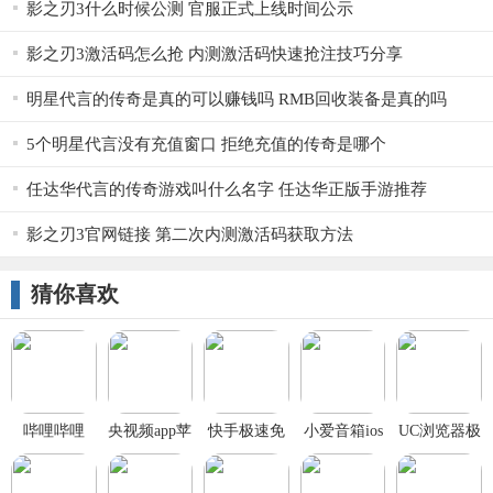
影之刃3什么时候公测 官服正式上线时间公示
影之刃3激活码怎么抢 内测激活码快速抢注技巧分享
明星代言的传奇是真的可以赚钱吗 RMB回收装备是真的吗
5个明星代言没有充值窗口 拒绝充值的传奇是哪个
任达华代言的传奇游戏叫什么名字 任达华正版手游推荐
影之刃3官网链接 第二次内测激活码获取方法
猜你喜欢
哔哩哔哩
央视频app苹
快手极速免
小爱音箱ios
UC浏览器极
IOS版
果版
费下载2023
版
速版ios