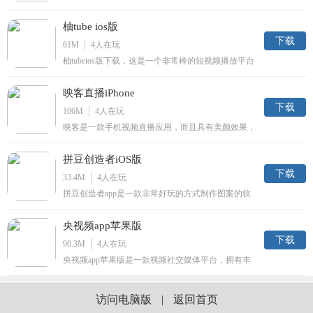
件，是专为广大喜欢看小说的用户量身打造的小说阅
读神器，这里汇聚了全网最新最全最热的小说，种类
柚tube ios版
繁多，让你一次看那个够，而且更新速度快，极致排
版，让你阅读更舒心，快来下载体验吧。
下载
61M
4
人在玩
柚tubeios版下载，这是一个非常棒的短视频播放平台
哦！用户可以在线进行短视频分享生活哦！每秒都是
精彩，也是一个志同道合的社交平台呢，感兴趣的朋
映客直播iPhone
友快来下载体验吧！
下载
106M
4
人在玩
映客是一款手机视频直播应用，而且具有美颜效果，
是最火的模特演员艺人直播平台。本版为映客ios
版，支持iPhone与iPad苹果设备，帮助各位开启全民
拼豆创造者iOS版
直播新路线。
下载
33.4M
4
人在玩
拼豆创造者app是一款非常好玩的方式制作图案的软
件，你可以用它来轻松创作出各种各样好玩的图案，
给你带来无限的趣味，喜欢拼豆图案的你不要错过
央视频app苹果版
哦。
下载
90.3M
4
人在玩
央视频app苹果版是一款视频社交媒体平台，拥有丰
富的视频内容，可以让用户随时随地手机刷视频、看
电视、观直播等等，喜欢的朋友可以前来下载使用。
访问电脑版
|
返回首页