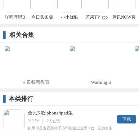
哔哩哔哩B
今日头条极
小小优酷
芒果TV app
腾讯NOW直
站app官方下
速版ios版
iOS免费版
官方下载
播app官方下
载最新版
2022
载免费安装
相关合集
甘肃智慧教育
Warmlight
本类排行
全民K歌iphone/ipad版
下载
210.5M
12
人在玩
如果你是麦霸那就千万不能错过全民K歌，它拥有多
种K歌方式的修饰方式，让小小的iPhone手机也能让
你唱响KTV，还有更多分享方式，让你的歌曲传遍