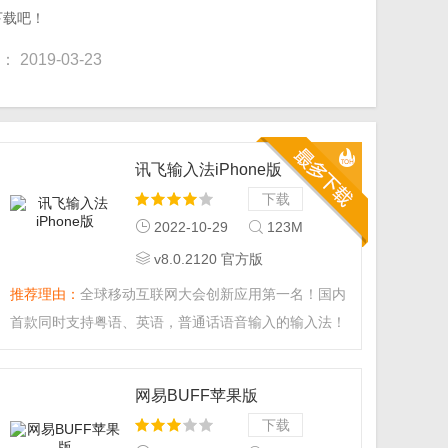
下载吧！
2019-03-23
讯飞输入法iPhone版
下载
2022-10-29
123M
v8.0.2120 官方版
推荐理由：
全球移动互联网大会创新应用第一名！国内
首款同时支持粤语、英语，普通话语音输入的输入法！
全面支持语音、手写、拼音多种方式输入，综合输入速
度业界最快！由全球中文语音领导者科大讯飞开发，锤
网易BUFF苹果版
子科技创始人罗永浩力荐的讯飞输入法,语音输入识别
下载
率97，1分钟400字,语音输入带你飞！不仅语音准、手