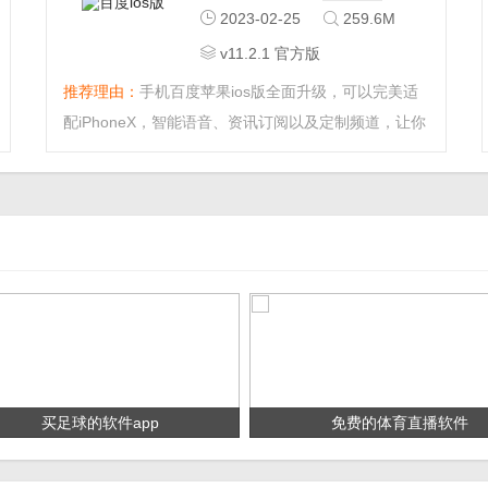
2023-02-25
259.6M
v11.2.1 官方版
推荐理由：
手机百度苹果ios版全面升级，可以完美适
配iPhoneX，智能语音、资讯订阅以及定制频道，让你
可以随时开启无限阅读，更多互动交流，懂你所想；更
懂你的热点头条，让你的生活更简单高效。...
买足球的软件app
免费的体育直播软件