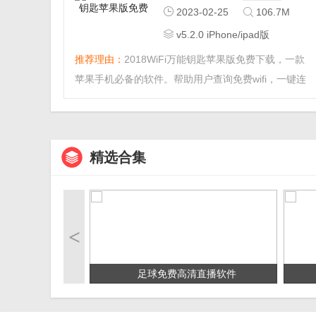
2023-02-25
106.7M
v5.2.0 iPhone/ipad版
推荐理由：
2018WiFi万能钥匙苹果版免费下载，一款
苹果手机必备的软件。帮助用户查询免费wifi，一键连
接免费上网，小编在这里还给大家附带密码教程哦！...
精选合集
<
足球免费高清直播软件