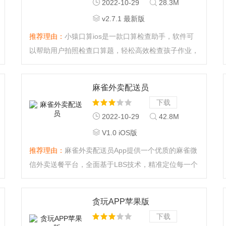
2022-10-29
28.3M
v2.7.1 最新版
推荐理由：
小猿口算ios是一款口算检查助手，软件可
以帮助用户拍照检查口算题，轻松高效检查孩子作业，
软件支持多种题型，需要的朋友赶紧下载使用吧。...
麻雀外卖配送员
下载
2022-10-29
42.8M
V1.0 iOS版
推荐理由：
麻雀外卖配送员App提供一个优质的麻雀微
信外卖送餐平台，全面基于LBS技术，精准定位每一个
订单，App对接麻雀外卖微信订单，一键快速处理订
单，跑腿订单，实时获取，快速完成各种跑腿订单。...
贪玩APP苹果版
下载