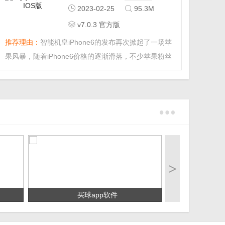
2023-02-25
95.3M
v7.0.3 官方版
推荐理由：
智能机皇iPhone6的发布再次掀起了一场苹
果风暴，随着iPhone6价格的逐渐滑落，不少苹果粉丝
已经换上了心仪已久的新机，换完手机第一件事就是将
通讯录进行转移，搭载iOS8系统的iPhone6导致目前大
部分同步应用无法兼容，通讯录转移再次成为用户们头
疼的问题。...
>
买球app软件