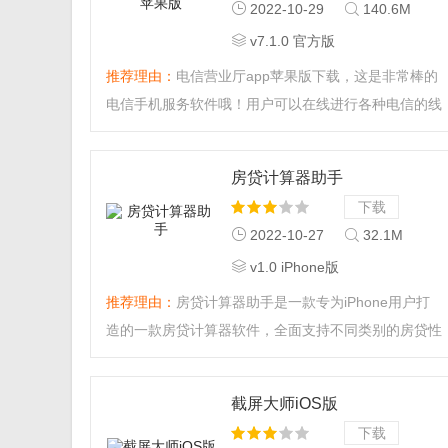
2022-10-29
140.6M
v7.1.0 官方版
推荐理由：
电信营业厅app苹果版下载，这是非常棒的
电信手机服务软件哦！用户可以在线进行各种电信的线
上服务，一键办理你需要的业务哦！话费充值非常快速
呢，感兴趣的朋友快来下载体验吧！...
房贷计算器助手
下载
2022-10-27
32.1M
v1.0 iPhone版
推荐理由：
房贷计算器助手是一款专为iPhone用户打
造的一款房贷计算器软件，全面支持不同类别的房贷性
质，可以用于计算商业贷款、公积金贷款、组合型贷款
多种类型，同时还可以自定义还款方式，来计算出你需
截屏大师iOS版
要还贷的金额以及利息支出。...
下载