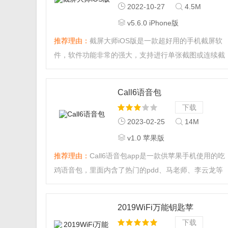
2022-10-27
4.5M
v5.6.0 iPhone版
推荐理由：
截屏大师iOS版是一款超好用的手机截屏软
件，软件功能非常的强大，支持进行单张截图或连续截
图，体积小、功能全，是千万用户的截屏必备软件！...
Call6语音包
下载
2023-02-25
14M
v1.0 苹果版
推荐理由：
Call6语音包app是一款供苹果手机使用的吃
鸡语音包，里面内含了热门的pdd、马老师、李云龙等
爆笑语音。让你吃鸡更欢乐！喜欢吃鸡的小伙伴千万不
要错过了哦！快来下载吧！...
2019WiFi万能钥匙苹
果版免费
下载