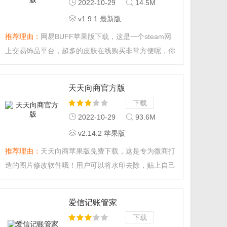
2022-10-29
14.5M
写快、输入流畅、安装包小，还有海量精美皮肤、贱萌
v1.9.1 最新版
表情和鬼畜颜文字，是你必备的手机输入法。...
推荐理由：
网易BUFF苹果版下载，这是一个steam网
上交易饰品平台，超多的皮肤在线购买非常方便呢，你
想要的都有哦！支付有保障，感兴趣的朋友快来下载体
验吧！...
天天向商官方版
下载
2022-10-29
93.6M
v2.14.2 苹果版
推荐理由：
天天向商苹果版免费下载，这是专为微商打
造的图片修改软件哦！用户可以将水印去除，贴上自己
的专属水印非常方便快捷哦！感兴趣的朋友快来下载体
验吧！...
爱信记账管家
下载