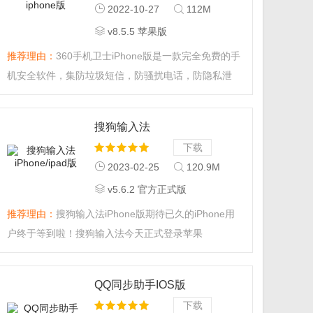
2022-10-27
112M
v8.5.5 苹果版
推荐理由：
360手机卫士iPhone版是一款完全免费的手
机安全软件，集防垃圾短信，防骚扰电话，防隐私泄
漏，电话归属地显示及查询等功能于一身。360手机卫
士为您带来便捷实用的功能，全方位的手机安全及隐私
搜狗输入法
保护，是您手机的必备软件。...
iPhone/ipad版
下载
2023-02-25
120.9M
v5.6.2 官方正式版
推荐理由：
搜狗输入法iPhone版期待已久的iPhone用
户终于等到啦！搜狗输入法今天正式登录苹果
AppStore，苹果iPhone用户现在无需越狱就能下载使
用搜狗输入法。搜狗输入法iPhone版继承搜狗输入法
QQ同步助手IOS版
PC版和安卓版所有的功能优点基础上，专为苹果
下载
iPhone用户量身打造全新的搜狗输入法。...