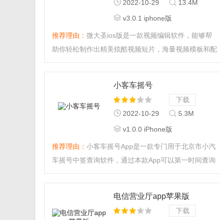
2022-10-29
13.4M
v3.0.1 iphone版
推荐理由：
微大圣ios版是一款视频编辑软件，能够帮
助你轻松制作出精美炫酷视频短片，海量视频模板和配
乐等你来发现，有需要的朋友一定不要错过。...
小客车摇号
下载
2022-10-29
5.3M
v1.0.0 iPhone版
推荐理由：
小客车摇号App是一款专门用于北京市小汽
车摇号中签查询软件，通过本款App可以第一时间查询
最新的中签结果；全面支持摇号状态查询、中签指标有
效期查询以及摇号最新相关资讯查询。...
电信营业厅app苹果版
下载