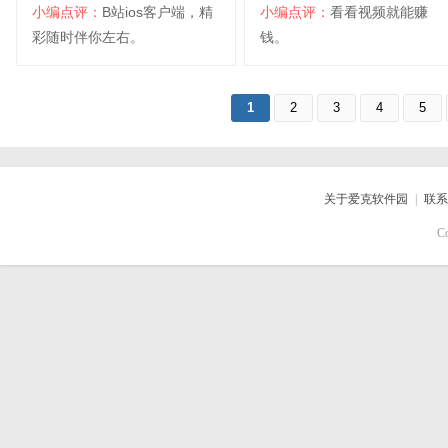
小编点评：
B站ios客户端，精
小编点评：
看看视频就能赚
扫码立即下载
扫码立即下载
彩随时伴你左右。
钱。
哔哩哔哩B站app官方下载
快手极速免费下载2023
1
2
3
4
5
最新版
大小：339.2M
平台：IOS
大小：387.4M
平台：IOS
分类：娱乐软件
语言：中文
分类：娱乐软件
语言：中文
查看详情
查看详情
关于爱克软件园
|
联系
C
扫码立即下载
扫码立即下载