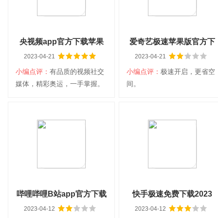
查看详情
查看详情
央视频app官方下载苹果
爱奇艺极速苹果版官方下
2023-04-21
2023-04-21
版
载
小编点评：
有品质的视频社交
小编点评：
极速开启，更省空
扫码立即下载
扫码立即下载
媒体，精彩奥运，一手掌握。
间。
央视频app官方下载苹果
爱奇艺极速苹果版官方下
版
载
大小：101.3M
平台：IOS
大小：155.3M
平台：IOS
分类：娱乐软件
语言：中文
分类：娱乐软件
语言：中文
查看详情
查看详情
哔哩哔哩B站app官方下载
快手极速免费下载2023
2023-04-12
2023-04-12
最新版