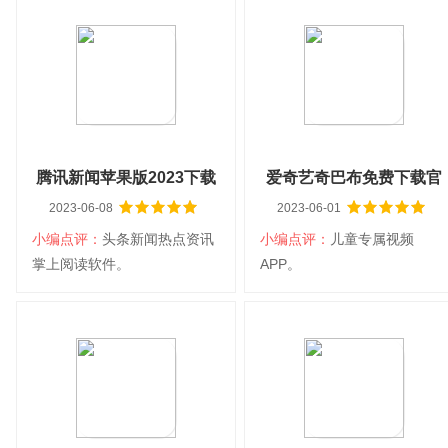
腾讯新闻苹果版2023下载
爱奇艺奇巴布免费下载官
2023-06-08
2023-06-01
安装
方正版
小编点评：
头条新闻热点资讯
小编点评：
儿童专属视频
掌上阅读软件。
APP。
腾讯新闻苹果版2023下载
爱奇艺奇巴布免费下载官
安装
方正版
大小：216.2M
平台：IOS
大小：124.5M
平台：IOS
分类：娱乐软件
语言：中文
分类：娱乐软件
语言：中文
查看详情
查看详情