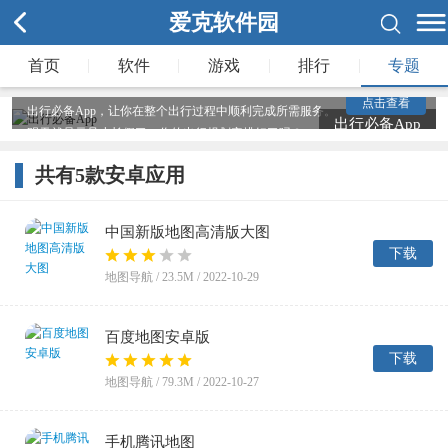
出行游玩，出行路线、坐车、吃饭、住宿、购物...这些都是
爱克软件园
需要考虑到的。随着智能手机的普遍，人们出行所需的服
务，都可以在手机上通过不同的App来完成，比如地图
|
|
|
|
首页
软件
游戏
排行
专题
App、酒店App、行程规划等都会对应有专业的App。所以
在准备出行前，规划好行程之后，就可以在手机上装上一些
点击查看
出行必备App，让你在整个出行过程中顺利完成所需服务。
出行必备App
明天就是元旦小长假了，你的出行规划安排好了吗？
共有
5
款安卓应用
中国新版地图高清版大图
下载
地图导航 /
23.5M
/ 2022-10-29
百度地图安卓版
下载
地图导航 /
79.3M
/ 2022-10-27
手机腾讯地图