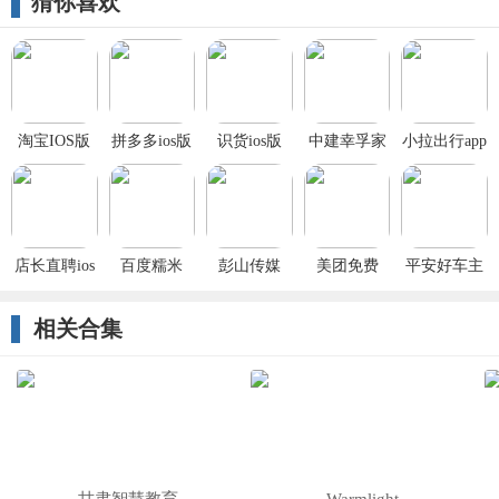
猜你喜欢
淘宝IOS版
拼多多ios版
识货ios版
中建幸孚家
小拉出行app
下载安装
公寓app苹果
苹果版
版
店长直聘ios
百度糯米
彭山传媒
美团免费
平安好车主
最新版本
iPhone版
iOS版
APP下载安
iOS版下载
装
相关合集