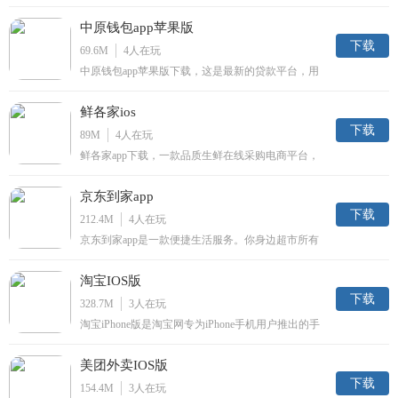
畅的操作体验让手机用户随时随地享受便捷的团购服
务，更有手机用户专享的秒杀活动等着您。
中原钱包app苹果版
下载
69.6M
4
人在玩
中原钱包app苹果版下载，这是最新的贷款平台，用
户在线即可申请贷款哦！只需要一张身份证即可贷款
哦！感兴趣的朋友快来下载吧！
鲜各家ios
下载
89M
4
人在玩
鲜各家app下载，一款品质生鲜在线采购电商平台，
通过鲜各家app用户可以随时选购各类健康有机食
材，品类丰富价格实惠，丰富小伙伴们的餐桌，有需
京东到家app
要就来下载。
下载
212.4M
4
人在玩
京东到家app是一款便捷生活服务。你身边超市所有
产品，京东到家为你送货上门；鲜花、美食、外卖以
及各种你需要的产品，京东到家都能提供。你可以懒
淘宝IOS版
在家中，不用出门，不再排队，可以随叫随到。
下载
328.7M
3
人在玩
淘宝iPhone版是淘宝网专为iPhone手机用户推出的手
机购物软件,具有商品搜索、浏览、购买、支付、收
藏、物流查询、旺旺在线沟通等在线功能,为用户提
美团外卖IOS版
供快捷方便的手机购物新体验。
下载
154.4M
3
人在玩