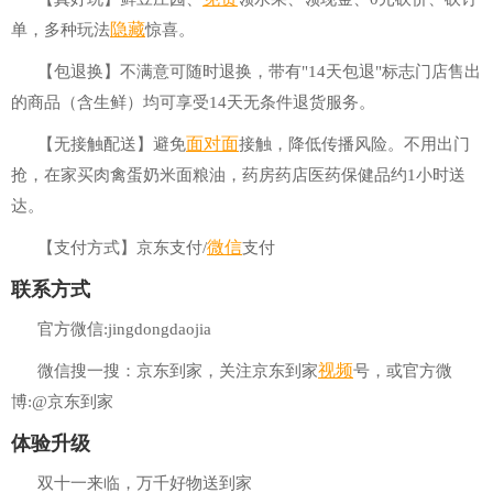
隐藏
单，多种玩法
惊喜。
【包退换】不满意可随时退换，带有"14天包退"标志门店售出
的商品（含生鲜）均可享受14天无条件退货服务。
面对面
【无接触配送】避免
接触，降低传播风险。不用出门
抢，在家买肉禽蛋奶米面粮油，药房药店医药保健品约1小时送
达。
微信
【支付方式】京东支付/
支付
联系方式
官方微信:jingdongdaojia
视频
微信搜一搜：京东到家，关注京东到家
号，或官方微
博:@京东到家
体验升级
双十一来临，万千好物送到家