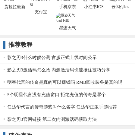
货拉拉最新
手机京东
小红书IOS
云闪付ios
支付宝
iOS版
iPhone客户
版
iPhone/ipad
端
版
墨迹天气
ipad版
推荐教程
影之刃3什么时候公测 官服正式上线时间公示
影之刃3激活码怎么抢 内测激活码快速抢注技巧分享
明星代言的传奇是真的可以赚钱吗 RMB回收装备是真的吗
5个明星代言没有充值窗口 拒绝充值的传奇是哪个
任达华代言的传奇游戏叫什么名字 任达华正版手游推荐
影之刃3官网链接 第二次内测激活码获取方法