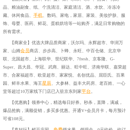
品、粮油副食、纸、个洗清洁、家庭清洁、酒、水饮、冷冻冷
手机
藏、休闲食品、
、数码、家电，家居、家装、美妆护肤、服
饰、母婴、医药、鲜花、蛋糕烘培等一站购齐，满足日常购物的
所有需求。
【商家全】优选大牌品质商家，沃尔玛、永辉超市、华润万
会员
家、山姆
商店、步步高、卜蜂、永旺、中百仓储、北京华
联、北国超市、上海联华、世纪联华、7fresh、京客隆、G-
Super、昌大昌、华冠、武商、丽达、旺中旺、济南华联、嘉荣超
市、合家福超市、欧亚超市、家家悦、名创优品、屈臣氏、百果
星辰
园、鲜丰水果、海王
、大参林、益丰大药房、老百姓、一心
平台
堂等超过10万家线下门店已入驻京东到家
。
【优惠购】领券中心，精选每日好券。秒杀，直降，满减，
爆品抢购，满额促销，多买多优惠。开通V+会员月卡，每月预计
可省108元。
免费
【真好玩】鲜豆庄园、
领水果、领现金、0元砍价、砍订