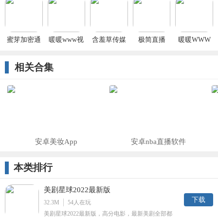
最新期入口
线观看版每
iOS手机版
免费ios
天免费看3次
安装免费在
线版
蜜芽加密通
暖暖www视
含羞草传媒
极简直播
暖暖WWW
道入口2023
频免费高清
免费进入在
视频免费高
免费版入口
最新期入口
线观看版每
清最新期入
相关合集
免费ios
免费ios
天免费看3次
口免费ios版
安卓美妆App
安卓nba直播软件
本类排行
美剧星球2022最新版
下载
32.3M
54
人在玩
美剧星球2022最新版，高分电影，最新美剧全部都