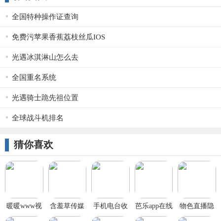
全国特种操作证查询
免费污苹果香蕉荔枝丝瓜IOS
光遇冰淇淋山怎么去
全国重名系统
光遇骑士跪先祖位置
全球战斗机排名
猜你喜欢
暖暖www视
含羞草传媒
手机电台收
芭乐app在线
物色直播隐
频免费高清
免费进入在
音机app
网站进入
藏直播间app