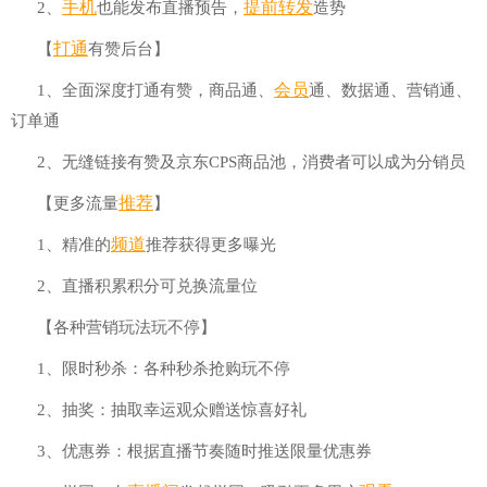
手机
提前
转发
2、
也能发布直播预告，
造势
打通
【
有赞后台】
会员
1、全面深度打通有赞，商品通、
通、数据通、营销通、
订单通
2、无缝链接有赞及京东CPS商品池，消费者可以成为分销员
推荐
【更多流量
】
频道
1、精准的
推荐获得更多曝光
2、直播积累积分可兑换流量位
【各种营销玩法玩不停】
1、限时秒杀：各种秒杀抢购玩不停
2、抽奖：抽取幸运观众赠送惊喜好礼
3、优惠券：根据直播节奏随时推送限量优惠券