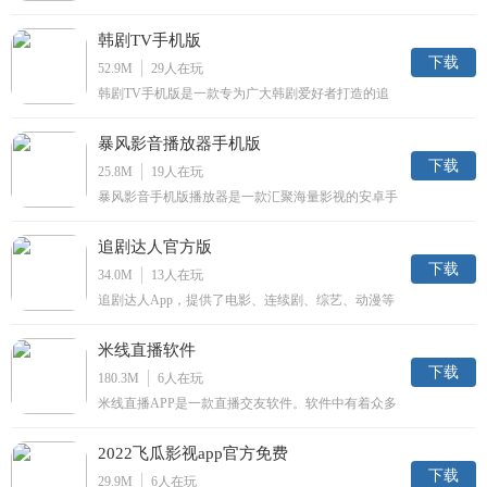
有，第一时间与海外同步更新，中文熟肉看剧无需等
待。美剧星球App，涵盖美剧、电影、韩剧、动画、
韩剧TV手机版
日剧、英剧、纪录片以及综艺等内容。
下载
52.9M
29
人在玩
韩剧TV手机版是一款专为广大韩剧爱好者打造的追
剧神器，网络全网最新热门韩剧，你想看的韩剧在这
里都会找到；最给力的直播，同步韩国当地各大电视
暴风影音播放器手机版
台，让你可以第一时间收看最新韩剧。
下载
25.8M
19
人在玩
暴风影音手机版播放器是一款汇聚海量影视的安卓手
机播放器，继承暴风影音万能播放的强劲优势，手机
暴风影音支持多达98种媒体格式。万能播放之王，聚
追剧达人官方版
合多家主流视频网站的视频资源。
下载
34.0M
13
人在玩
追剧达人App，提供了电影、连续剧、综艺、动漫等
各类视频内容，为您带来掌上最清新的，手机上最亮
眼的，随时最好看的影视播放基地，在这里总有精彩
米线直播软件
与你相伴随。
下载
180.3M
6
人在玩
米线直播APP是一款直播交友软件。软件中有着众多
的主播，还有超多超好玩的直播内容，还可以在软件
中跟主播进行即时的沟通，能够欣赏到才艺与颜值于
2022飞瓜影视app官方免费
一体的表演，非常有趣。
下载
29.9M
6
人在玩