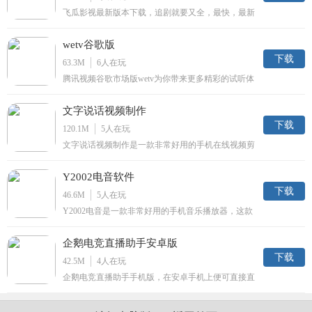
飞瓜影视最新版本下载，追剧就要又全，最快，最新
的影视剧大全App，不管看什么视频内容都能找到，
而且最主要的是播放不卡顿，能够享受高清的视频画
wetv谷歌版
质。
下载
63.3M
6
人在玩
腾讯视频谷歌市场版wetv为你带来更多精彩的试听体
验。全新的清爽界面，再也不用忍受恼人的广告，高
清的页面。还有独家内容精彩放送。感兴趣的朋友不
文字说话视频制作
要错过了，快来下载体验吧。
下载
120.1M
5
人在玩
文字说话视频制作是一款非常好用的手机在线视频剪
辑制作工具。一键智能识别语音，在线转化成字幕。
还有多种背景特效，感兴趣的朋友不要错过了，快来
Y2002电音软件
下载体验吧。
下载
46.6M
5
人在玩
Y2002电音是一款非常好用的手机音乐播放器，这款
播放器拥有非常多的音乐资源，基本涵盖全网，完全
免费试听下载，让你听音乐不用花钱，无广告更畅
企鹅电竞直播助手安卓版
爽，欢迎各位感兴趣的朋友们下载使用。
下载
42.5M
4
人在玩
企鹅电竞直播助手手机版，在安卓手机上便可直接直
播手游。您可选择一款热门手游，轻松一点即可开
播，录制游戏还是高清画质哦！