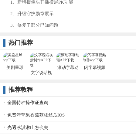
1、新增摄像头开播横屏PK功能
2、升级守护勋章展示
3、修复了部分已知问题
热门推荐
美剧星球
滚动字幕动
闪字幕视频
文字说话视
2022最新版
画
制作
频制作
推荐教程
全国特种操作证查询
免费污苹果香蕉荔枝丝瓜IOS
光遇冰淇淋山怎么去