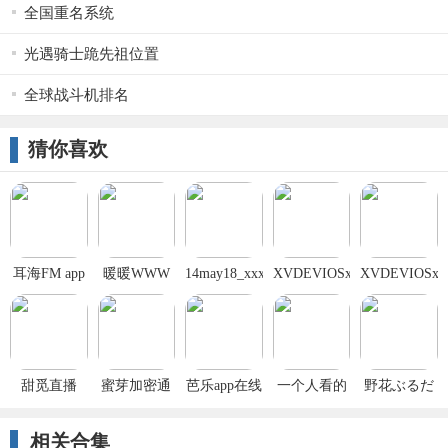
全国重名系统
光遇骑士跪先祖位置
全球战斗机排名
猜你喜欢
耳海FM app
暖暖WWW
14may18_xxxxxl56endian
XVDEVIOSxvdeviosBBC22
XVDEVIOSxvd
视频免费高
福利版
最新版
最新版
清最新期入
口免费ios版
甜觅直播
蜜芽加密通
芭乐app在线
一个人看的
野花ぶるだ
道入口2023
网站进入
www片高清
いあり～し
免费版入口
iOS手机版
图片在线版
す永久免费
相关合集
免费ios
安装免费在
入口免费ios
版