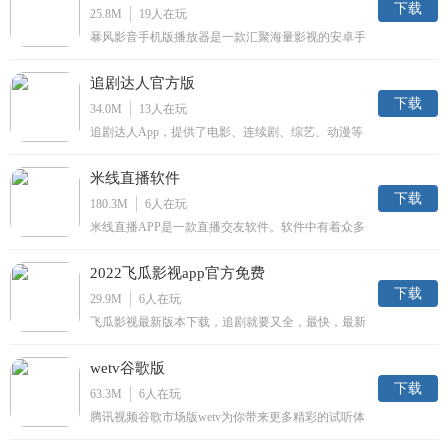
下载
25.8M
19
人在玩
暴风影音手机版播放器是一款汇聚海量影视的安卓手
机播放器，继承暴风影音万能播放的强劲优势，手机
暴风影音支持多达98种媒体格式。万能播放之王，聚
追剧达人官方版
合多家主流视频网站的视频资源。
下载
34.0M
13
人在玩
追剧达人App，提供了电影、连续剧、综艺、动漫等
各类视频内容，为您带来掌上最清新的，手机上最亮
眼的，随时最好看的影视播放基地，在这里总有精彩
米线直播软件
与你相伴随。
下载
180.3M
6
人在玩
米线直播APP是一款直播交友软件。软件中有着众多
的主播，还有超多超好玩的直播内容，还可以在软件
中跟主播进行即时的沟通，能够欣赏到才艺与颜值于
2022飞瓜影视app官方免费
一体的表演，非常有趣。
下载
29.9M
6
人在玩
飞瓜影视最新版本下载，追剧就要又全，最快，最新
的影视剧大全App，不管看什么视频内容都能找到，
而且最主要的是播放不卡顿，能够享受高清的视频画
wetv谷歌版
质。
下载
63.3M
6
人在玩
腾讯视频谷歌市场版wetv为你带来更多精彩的试听体
验。全新的清爽界面，再也不用忍受恼人的广告，高