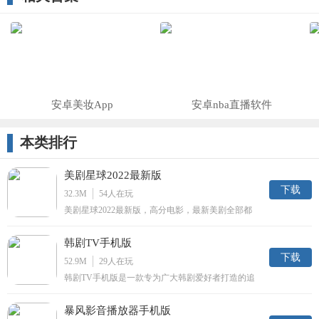
线版
安卓美妆App
安卓nba直播软件
本类排行
美剧星球2022最新版
下载
32.3M
54
人在玩
美剧星球2022最新版，高分电影，最新美剧全部都
有，第一时间与海外同步更新，中文熟肉看剧无需等
待。美剧星球App，涵盖美剧、电影、韩剧、动画、
韩剧TV手机版
日剧、英剧、纪录片以及综艺等内容。
下载
52.9M
29
人在玩
韩剧TV手机版是一款专为广大韩剧爱好者打造的追
剧神器，网络全网最新热门韩剧，你想看的韩剧在这
里都会找到；最给力的直播，同步韩国当地各大电视
暴风影音播放器手机版
台，让你可以第一时间收看最新韩剧。