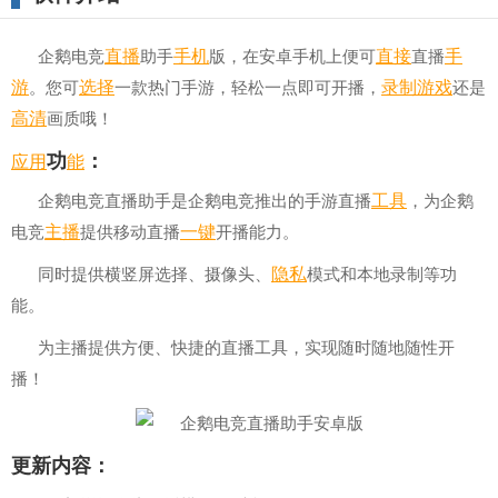
直播
手机
直接
手
企鹅电竞
助手
版，在安卓手机上便可
直播
游
选择
录制
游戏
。您可
一款热门手游，轻松一点即可开播，
还是
高清
画质哦！
应用
能
功
：
工具
企鹅电竞直播助手是企鹅电竞推出的手游直播
，为企鹅
主播
一键
电竞
提供移动直播
开播能力。
隐私
同时提供横竖屏选择、摄像头、
模式和本地录制等功
能。
为主播提供方便、快捷的直播工具，实现随时随地随性开
播！
更新内容：