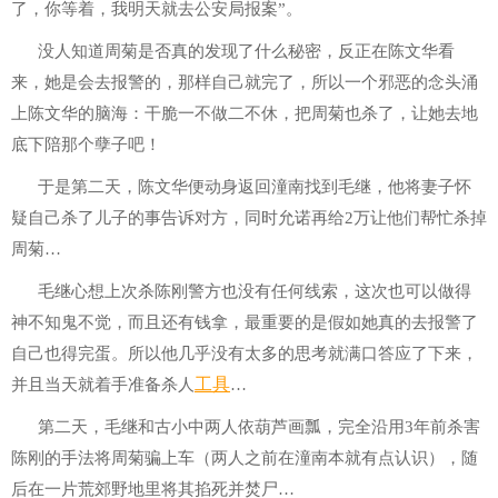
了，你等着，我明天就去公安局报案”。
没人知道周菊是否真的发现了什么秘密，反正在陈文华看
来，她是会去报警的，那样自己就完了，所以一个邪恶的念头涌
上陈文华的脑海：干脆一不做二不休，把周菊也杀了，让她去地
底下陪那个孽子吧！
于是第二天，陈文华便动身返回潼南找到毛继，他将妻子怀
疑自己杀了儿子的事告诉对方，同时允诺再给2万让他们帮忙杀掉
周菊…
毛继心想上次杀陈刚警方也没有任何线索，这次也可以做得
神不知鬼不觉，而且还有钱拿，最重要的是假如她真的去报警了
自己也得完蛋。所以他几乎没有太多的思考就满口答应了下来，
工具
并且当天就着手准备杀人
…
第二天，毛继和古小中两人依葫芦画瓢，完全沿用3年前杀害
陈刚的手法将周菊骗上车（两人之前在潼南本就有点认识），随
后在一片荒郊野地里将其掐死并焚尸…