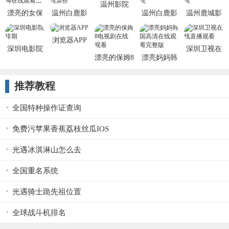
温州影院
漂亮的女保
温州白鹿影
温州白鹿影
温州鹿城影
姆在线观看
院票价
院
院
二
浏览器APP
深圳电影院
深圳卫视在
漂亮的保姆8
漂亮妈妈韩
排期
线直播观看
电视剧在线
国高清在线
观看
观看完整版
推荐教程
全国特种操作证查询
免费污苹果香蕉荔枝丝瓜IOS
光遇冰淇淋山怎么去
全国重名系统
光遇骑士跪先祖位置
全球战斗机排名