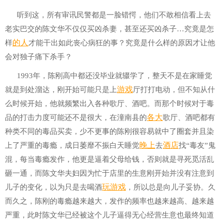
听到这，所有审讯民警都是一脸错愕，他们不敢相信看上去
老实巴交的陈文华不仅仅买凶杀妻，甚至还买凶杀子…究竟是怎
的人
样
才能干出如此丧心病狂的事？究竟是什么样的原因才让他
会对独子痛下杀手？
1993年，陈刚高中都还没毕业就辍学了，整天不是在家睡觉
游戏
就是到处溜达，刚开始可能只是上
厅打打电动，但不知从什
么时候开始，他就频繁出入各种歌厅、酒吧。而那个时候对于毒
各大
品的打击力度可能还不是很大，在潼南县的
歌厅、酒吧都有
种类不同的毒品买卖，少不更事的陈刚很容易就中了圈套并且染
晚上
酒店
上了严重的毒瘾，成日萎靡不振白天睡觉
去
找“毒友”鬼
混，每当毒瘾发作，他更是逼着父母给钱，否则就是寻死觅活乱
砸一通，而陈文华夫妇因为忙于店里的生意刚开始并没有注意到
玩游戏
儿子的变化，以为只是去喝酒
，所以总是向儿子妥协。久
而久之，陈刚的毒瘾越来越大，发作的频率也越来越高、越来越
严重，此时陈文华已经被这个儿子逼得无心经营生意也最终知道