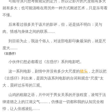
可能导演只想考验观众的定力，所以让影片的尺度能有多大
就有多大；也可能汤唯在用另外一种方式阐述艺术，只是乐哥看
不懂。
后来看过很多关于该片的影评，但，还是搞不明白：灵与
肉、情感与身体之间的联系……
到目前为止，我这个俗人，对这部电影印象最深的，就是尺
度大……
《古惑仔》
小伙伴们想必都看过《古惑仔》系列电影吧。
镜头
这一系列电影，剧情中并没有多少大尺度的
，之所以把
《古惑仔》列出来，是因为该系列电影的台词和观念“尺度”太
大，震碎过乐哥的三观。
山鸡的粗鄙之语，片中对于男女关系的开放程度，凌驾于法
律道德之上的江湖义气……，仿佛这一切都和我的认知完全相
悖，让人倍感凌乱……