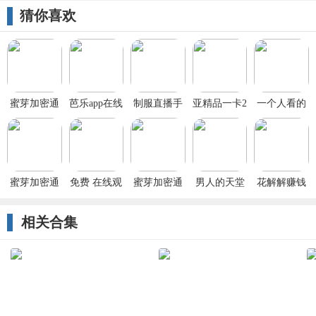
猜你喜欢
蜜芽加密通
芭乐app在线
制服直播手
亚精品一卡2
一个人看的
道入口2023
网站进入
机版app
卡三卡4卡无
www片高清
免费版入口
iOS手机版
卡
图片在线版
免费ios
安装免费在
入口免费ios
线版
蜜芽加密通
免费 在线观
蜜芽加密通
男人的天堂
花解解赚钱
道入口2023
看
道入口2023
秋葵视频
短视频
免费版入口
免费版入口
相关合集
免费ios
免费ios