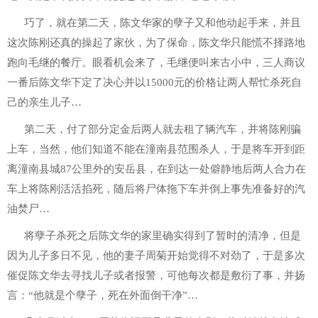
巧了，就在第二天，陈文华家的孽子又和他动起手来，并且
这次陈刚还真的操起了家伙，为了保命，陈文华只能慌不择路地
跑向毛继的餐厅。眼看机会来了，毛继便叫来古小中，三人商议
一番后陈文华下定了决心并以15000元的价格让两人帮忙杀死自
己的亲生儿子…
第二天，付了部分定金后两人就去租了辆汽车，并将陈刚骗
上车，当然，他们知道不能在潼南县范围杀人，于是将车开到距
离潼南县城87公里外的安岳县，在到达一处僻静地后两人合力在
车上将陈刚活活掐死，随后将尸体拖下车并倒上事先准备好的汽
油焚尸…
将孽子杀死之后陈文华的家里确实得到了暂时的清净，但是
因为儿子多日不见，他的妻子周菊开始觉得不对劲了，于是多次
催促陈文华去寻找儿子或者报警，可他每次都是敷衍了事，并扬
言：“他就是个孽子，死在外面倒干净”…