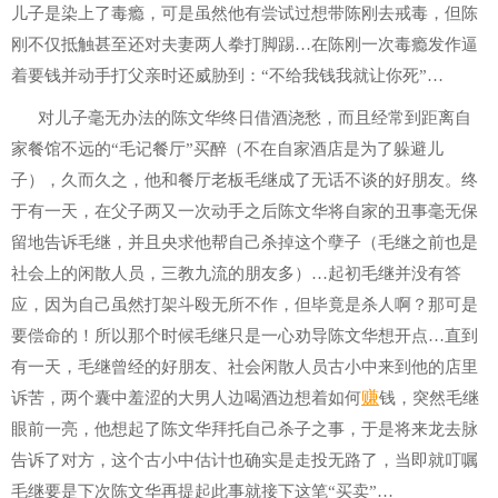
儿子是染上了毒瘾，可是虽然他有尝试过想带陈刚去戒毒，但陈
刚不仅抵触甚至还对夫妻两人拳打脚踢…在陈刚一次毒瘾发作逼
着要钱并动手打父亲时还威胁到：“不给我钱我就让你死”…
对儿子毫无办法的陈文华终日借酒浇愁，而且经常到距离自
家餐馆不远的“毛记餐厅”买醉（不在自家酒店是为了躲避儿
子），久而久之，他和餐厅老板毛继成了无话不谈的好朋友。终
于有一天，在父子两又一次动手之后陈文华将自家的丑事毫无保
留地告诉毛继，并且央求他帮自己杀掉这个孽子（毛继之前也是
社会上的闲散人员，三教九流的朋友多）…起初毛继并没有答
应，因为自己虽然打架斗殴无所不作，但毕竟是杀人啊？那可是
要偿命的！所以那个时候毛继只是一心劝导陈文华想开点…直到
有一天，毛继曾经的好朋友、社会闲散人员古小中来到他的店里
赚
诉苦，两个囊中羞涩的大男人边喝酒边想着如何
钱，突然毛继
眼前一亮，他想起了陈文华拜托自己杀子之事，于是将来龙去脉
告诉了对方，这个古小中估计也确实是走投无路了，当即就叮嘱
毛继要是下次陈文华再提起此事就接下这笔“买卖”…