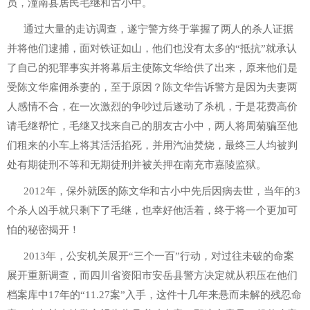
员，潼南县居民毛继和古小中。
通过大量的走访调查，遂宁警方终于掌握了两人的杀人证据
并将他们逮捕，面对铁证如山，他们也没有太多的“抵抗”就承认
了自己的犯罪事实并将幕后主使陈文华给供了出来，原来他们是
受陈文华雇佣杀妻的，至于原因？陈文华告诉警方是因为夫妻两
人感情不合，在一次激烈的争吵过后遂动了杀机，于是花费高价
请毛继帮忙，毛继又找来自己的朋友古小中，两人将周菊骗至他
们租来的小车上将其活活掐死，并用汽油焚烧，最终三人均被判
处有期徒刑不等和无期徒刑并被关押在南充市嘉陵监狱。
2012年，保外就医的陈文华和古小中先后因病去世，当年的3
个杀人凶手就只剩下了毛继，也幸好他活着，终于将一个更加可
怕的秘密揭开！
2013年，公安机关展开“三个一百”行动，对过往未破的命案
展开重新调查，而四川省资阳市安岳县警方决定就从积压在他们
档案库中17年的“11.27案”入手，这件十几年来悬而未解的残忍命