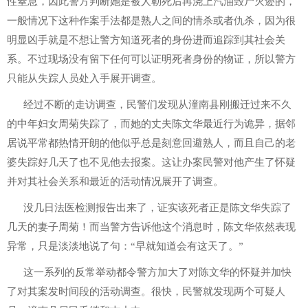
性窒息，因此警方判断她是被人勒死后再浇上汽油毁尸灭迹的，
一般情况下这种作案手法都是熟人之间的情杀或者仇杀，因为很
明显凶手就是不想让警方知道死者的身份进而追踪到其社会关
系。不过现场没有留下任何可以证明死者身份的物证，所以警方
只能从失踪人员处入手展开调查。
经过不断的走访调查，民警们发现从潼南县刚搬迁过来不久
的中年妇女周菊失踪了，而她的丈夫陈文华最近行为诡异，据邻
居说平常都热情开朗的他似乎总是刻意回避熟人，而且自己的老
婆失踪好几天了也不见他去报案。这让办案民警对他产生了怀疑
并对其社会关系和最近的活动情况展开了调查。
没几日法医检测报告出来了，证实该死者正是陈文华失踪了
几天的妻子周菊！而当警方告诉他这个消息时，陈文华依然表现
异常，只是淡淡地说了句：“早就知道会有这天了。”
这一系列的反常举动都令警方加大了对陈文华的怀疑并加快
了对其案发时间段的活动调查。很快，民警就发现两个可疑人