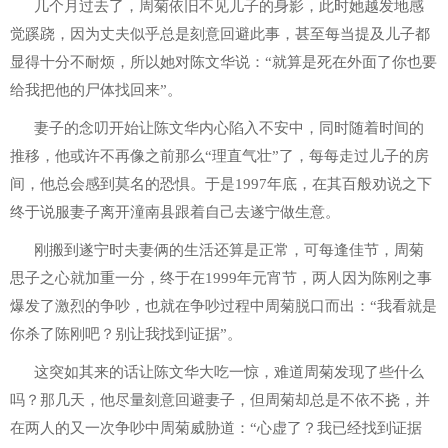
几个月过去了，周菊依旧不见儿子的身影，此时她越发地感
觉蹊跷，因为丈夫似乎总是刻意回避此事，甚至每当提及儿子都
显得十分不耐烦，所以她对陈文华说：“就算是死在外面了你也要
给我把他的尸体找回来”。
妻子的念叨开始让陈文华内心陷入不安中，同时随着时间的
推移，他或许不再像之前那么“理直气壮”了，每每走过儿子的房
间，他总会感到莫名的恐惧。于是1997年底，在其百般劝说之下
终于说服妻子离开潼南县跟着自己去遂宁做生意。
刚搬到遂宁时夫妻俩的生活还算是正常，可每逢佳节，周菊
思子之心就加重一分，终于在1999年元宵节，两人因为陈刚之事
爆发了激烈的争吵，也就在争吵过程中周菊脱口而出：“我看就是
你杀了陈刚吧？别让我找到证据”。
这突如其来的话让陈文华大吃一惊，难道周菊发现了些什么
吗？那几天，他尽量刻意回避妻子，但周菊却总是不依不挠，并
在两人的又一次争吵中周菊威胁道：“心虚了？我已经找到证据