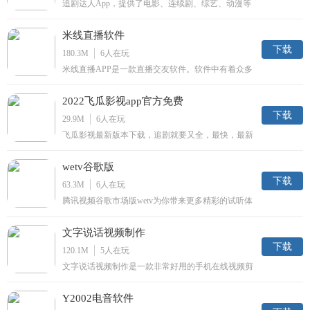
追剧达人App，提供了电影、连续剧、综艺、动漫等
各类视频内容，为您带来掌上最清新的，手机上最亮
眼的，随时最好看的影视播放基地，在这里总有精彩
米线直播软件
与你相伴随。
下载
180.3M
6
人在玩
米线直播APP是一款直播交友软件。软件中有着众多
的主播，还有超多超好玩的直播内容，还可以在软件
中跟主播进行即时的沟通，能够欣赏到才艺与颜值于
2022飞瓜影视app官方免费
一体的表演，非常有趣。
下载
29.9M
6
人在玩
飞瓜影视最新版本下载，追剧就要又全，最快，最新
的影视剧大全App，不管看什么视频内容都能找到，
而且最主要的是播放不卡顿，能够享受高清的视频画
wetv谷歌版
质。
下载
63.3M
6
人在玩
腾讯视频谷歌市场版wetv为你带来更多精彩的试听体
验。全新的清爽界面，再也不用忍受恼人的广告，高
清的页面。还有独家内容精彩放送。感兴趣的朋友不
文字说话视频制作
要错过了，快来下载体验吧。
下载
120.1M
5
人在玩
文字说话视频制作是一款非常好用的手机在线视频剪
辑制作工具。一键智能识别语音，在线转化成字幕。
还有多种背景特效，感兴趣的朋友不要错过了，快来
Y2002电音软件
下载体验吧。