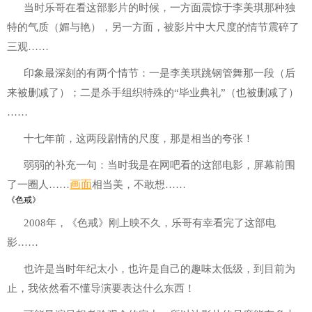
当时乐哥在看这部影片的时候，一方面震惊于李美琪那种独
特的气质（媚与艳），另一方面，被影片中大尺度的情节震碎了
三观……
印象最深刻的有两个情节：一是李美琪跳钢管舞那一段（后
来被删减了）；二是杀手组织特殊的“毕业典礼”（也被删减了）
……
十七年前，这两段剧情的尺度，那是相当的夸张！
弱弱的补充一句：当时我是在网吧看的这部电影，屏幕前围
画面
了一圈人……
相当美，不敢想……
《色戒》
2008年，《色戒》刚上映不久，乐哥有幸看完了这部电
影……
也许是当时年纪太小，也许是自己的趣味太低级，到目前为
止，我依然看不懂导演要表达什么东西！