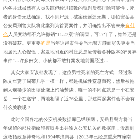
内各县城虽然有人员失踪但经过细致的甄别后都排除可能性，死
者的身份无法确定、找不到尸源，破案便遥遥无期，哪怕安岳县
有什
公安局刑警大队将此案列为首要案件，并明确指出不管未来
么
人员变动都不允许撤销“11.27案”的调查，可17年了，始终还是
的是
没有破获。更重要
当年这起案件令当地警方颜面尽失更令当
地居民人心惶惶，案发地附近的村庄总是流传着各种版本的“灵异
事件”…许多妇女、小孩都不敢打案发地前面经过…
其实大家应该都发现了，这位男性死者的死亡方式、经过和
陈文华妻子周菊几乎一模一样，都是机械性窒息而死，然后被拖
到人烟稀少的田埂处浇上汽油焚烧，唯一的不同点就是一个在安
岳，一个在遂宁，两地相隔了近76公里，那这两起案件会不会有
什么关联呢？
此时全国各地的公安机关数据库已经联网，安岳县警方将当
年保留的那枚指纹印模取并出并输入公安机关的数据库，没想到
这枚指纹竟神奇地和1994年潼南县（2013年已经是重庆市潼南