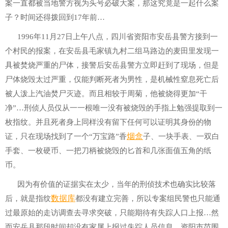
案一直都被当地警方视为头号必破大案，那这究竟是一起什么案
子？时间还得拨回到17年前…
1996年11月27日上午八点，四川省资阳市安岳县警方接到一
个村民的报案，在安岳县毛家镇九村二组马路边的麦田里发现一
具被焚烧严重的尸体，接警后安岳县警方立即赶到了现场，但是
尸体烧毁太过严重，仅能判断死者为男性，是机械性窒息死亡后
被人泼上汽油焚尸灭迹。而且相较于周菊，他被烧得更加“干
净”…刑侦人员仅从一一根唯一没有被烧毁的手指上勉强提取到一
枚指纹。并且死者身上同样没有留下任何可以证明其身份的物
烟盒
证，只在现场找到了一个“万宝路”香
子、一块手表、一双白
手套、一枚硬币、一把刀柄被烧毁的匕首和几张面值五角的纸
币。
因为有价值的证据实在太少，当年的刑侦技术也确实比较落
数据库
后，就是指纹
都没有建立完善，所以专案组民警也只能通
过最原始的走访调查去寻求突破，只能期待有失踪人口上报…然
而安岳县那段时间却没有家属上报过失踪人员信息，资阳市范围