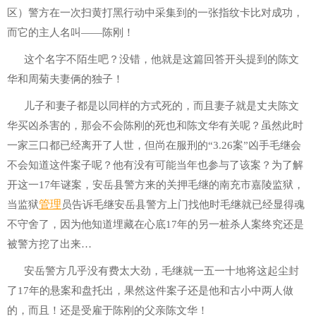
区）警方在一次扫黄打黑行动中采集到的一张指纹卡比对成功，
而它的主人名叫——陈刚！
这个名字不陌生吧？没错，他就是这篇回答开头提到的陈文
华和周菊夫妻俩的独子！
儿子和妻子都是以同样的方式死的，而且妻子就是丈夫陈文
华买凶杀害的，那会不会陈刚的死也和陈文华有关呢？虽然此时
一家三口都已经离开了人世，但尚在服刑的“3.26案”凶手毛继会
不会知道这件案子呢？他有没有可能当年也参与了该案？为了解
开这一17年谜案，安岳县警方来的关押毛继的南充市嘉陵监狱，
管理
当监狱
员告诉毛继安岳县警方上门找他时毛继就已经显得魂
不守舍了，因为他知道埋藏在心底17年的另一桩杀人案终究还是
被警方挖了出来…
安岳警方几乎没有费太大劲，毛继就一五一十地将这起尘封
了17年的悬案和盘托出，果然这件案子还是他和古小中两人做
的，而且！还是受雇于陈刚的父亲陈文华！