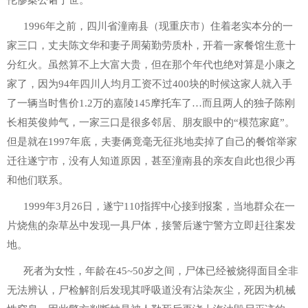
伦惨案公诸于世。
1996年之前，四川省潼南县（现重庆市）住着老实本分的一
家三口，丈夫陈文华和妻子周菊勤劳质朴，开着一家餐馆生意十
分红火。虽然算不上大富大贵，但在那个年代也绝对算是小康之
家了，因为94年四川人均月工资不过400块的时候这家人就入手
了一辆当时售价1.2万的嘉陵145摩托车了…而且两人的独子陈刚
长相英俊帅气，一家三口是很多邻居、朋友眼中的“模范家庭”。
但是就在1997年底，夫妻俩竟毫无征兆地卖掉了自己的餐馆举家
迁往遂宁市，没有人知道原因，甚至潼南县的亲友自此也很少再
和他们联系。
1999年3月26日，遂宁110指挥中心接到报案，当地群众在一
片烧焦的杂草丛中发现一具尸体，接警后遂宁警方立即赶往案发
地。
死者为女性，年龄在45~50岁之间，尸体已经被烧得面目全非
无法辨认，尸检解剖后发现其呼吸道没有沾染灰尘，死因为机械