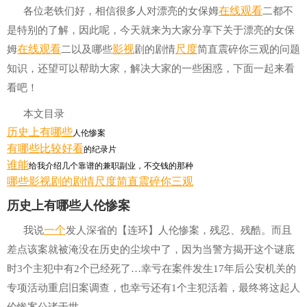
在线
观看
各位老铁们好，相信很多人对漂亮的女保姆
二都不
是特别的了解，因此呢，今天就来为大家分享下关于漂亮的女保
在线观看
影视
尺度
姆
二以及哪些
剧的剧情
简直震碎你三观的问题
知识，还望可以帮助大家，解决大家的一些困惑，下面一起来看
看吧！
本文目录
历史上
有哪些
人伦惨案
有哪些
比较
好看
的纪录片
谁
能
给我介绍几个靠谱的兼职副业，不交钱的那种
哪些影视剧的剧情尺度简直震碎你三观
历史上有哪些人伦惨案
一个
我说
发人深省的【连环】人伦惨案，残忍、残酷。而且
差点该案就被淹没在历史的尘埃中了，因为当警方揭开这个谜底
时3个主犯中有2个已经死了…幸亏在案件发生17年后公安机关的
专项活动重启旧案调查，也幸亏还有1个主犯活着，最终将这起人