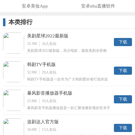
安卓美妆App
安卓nba直播软件
本类排行
美剧星球2022最新版
下载
32.3M
54
人在玩
美剧星球2022最新版，高分电影，最新美剧全部都
有，第一时间与海外同步更新，中文熟肉看剧无需等
待。美剧星球App，涵盖美剧、电影、韩剧、动画、
韩剧TV手机版
日剧、英剧、纪录片以及综艺等内容。
下载
52.9M
29
人在玩
韩剧TV手机版是一款专为广大韩剧爱好者打造的追
剧神器，网络全网最新热门韩剧，你想看的韩剧在这
里都会找到；最给力的直播，同步韩国当地各大电视
暴风影音播放器手机版
台，让你可以第一时间收看最新韩剧。
下载
25.8M
19
人在玩
暴风影音手机版播放器是一款汇聚海量影视的安卓手
机播放器，继承暴风影音万能播放的强劲优势，手机
暴风影音支持多达98种媒体格式。万能播放之王，聚
追剧达人官方版
合多家主流视频网站的视频资源。
下载
34.0M
13
人在玩