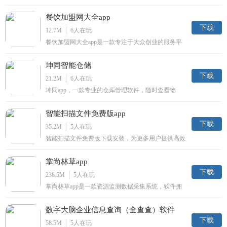
国极具影响力的人力资源服务，拥有超多知名企业发
布校园招聘和社会招聘信息，还有职位发现，职位搜
餐饮加盟网大全app
索，简历中心等诸多功能帮助用户轻松找到满意好工
作。
下载
12.7M
6
人在玩
餐饮加盟网大全app是一款专注于大众创业的服务平
台。这里不仅有热门的的创业项目，还有严格的审核
机制，让每一位用户开店无忧，实现创业梦。餐饮加
坤同智能仓储
盟网，大众创业首选项目平台!
下载
21.2M
6
人在玩
坤同app，一款专业的仓库管理软件，随时查看物
料、库存等信息，获取详细数据，随时随地查库存、
查物料，实时追踪记录，一键查询，享受更高效的仓
智能扫描文件免费版app
储管理服务。
下载
35.2M
5
人在玩
智能扫描文件免费版下载安装，为更多用户提供高效
便捷的文件扫描服务，在智能扫描文件免费版app一
键快速扫描，精准识别转换，有需要就来下载体验。
掌尚林草app
下载
238.5M
5
人在玩
掌尚林草app是一款资源监测数据采集系统，软件拥
有数据采集，数据管理。数据统计等等功能服务，是
林业和草原行业的掌上好帮手。
数字大脑企业信息查询（全查查）软件
下载
58.5M
5
人在玩