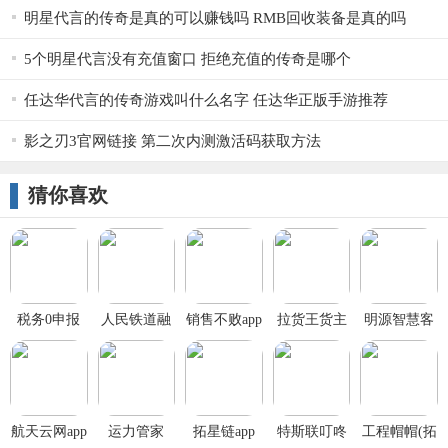
明星代言的传奇是真的可以赚钱吗 RMB回收装备是真的吗
5个明星代言没有充值窗口 拒绝充值的传奇是哪个
任达华代言的传奇游戏叫什么名字 任达华正版手游推荐
影之刃3官网链接 第二次内测激活码获取方法
猜你喜欢
税务0申报
人民铁道融
销售不败app
拉货王货主
明源智慧客
媒平台
版
服app
航天云网app
运力管家
拓星链app
特斯联叮咚
工程帽帽(拓