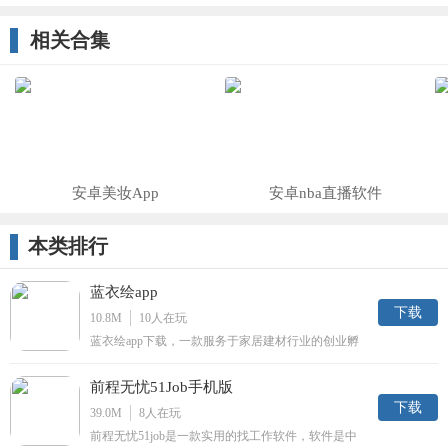
app
展您的工程
事业)
相关合集
安卓美妆App
安卓nba直播软件
本类排行
蓝衣绘app
下载
10.8M
10
人在玩
蓝衣绘app下载，一款服务于家居建材行业的创业孵
化平台，蓝衣绘app为设计师和项目经理提供低价资
源，服务工具和体验场景，有需要就来下载了解。
前程无忧51Job手机版
下载
39.0M
8
人在玩
前程无忧51job是一款实用的找工作软件，软件是中