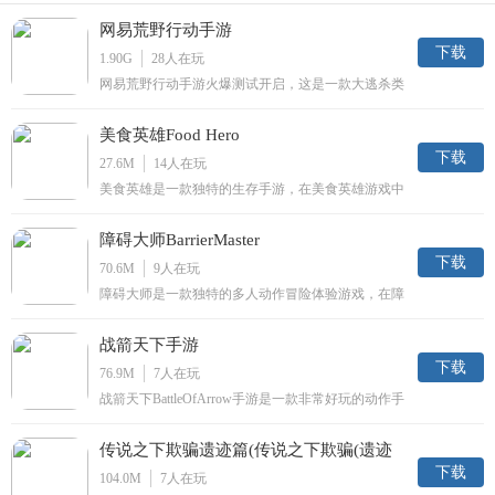
网易荒野行动手游
下载
1.90G
28
人在玩
网易荒野行动手游火爆测试开启，这是一款大逃杀类
型的生存手游，广大玩家将通过跳伞降落在荒野，以
枪战射击+生存策略作为核心玩法，所有的人类都是
美食英雄Food Hero
你的对手，你能成为最后一人吗！
下载
27.6M
14
人在玩
美食英雄是一款独特的生存手游，在美食英雄游戏中
玩家能够进行独特的多人动作冒险体验和自由的多人
美食对决哦！快来享受美食英雄游戏吧！等你来玩！
障碍大师BarrierMaster
下载
70.6M
9
人在玩
障碍大师是一款独特的多人动作冒险体验游戏，在障
碍大师中玩家能够进行多种冒险体验和自由动作互动
对决哦！快来享受障碍大师带来的独特乐趣吧！
战箭天下手游
下载
76.9M
7
人在玩
战箭天下BattleOfArrow手游是一款非常好玩的动作手
游，这款游戏拥有非常特色的玩法，玩家可以随时在
这里匹配一对一竞技，骑马射箭畅爽体验，让你玩到
传说之下欺骗遗迹篇(传说之下欺骗(遗迹
停不下来，欢迎各位感兴趣的朋友们下载试玩这款游
戏。
下载
篇草率完结))
104.0M
7
人在玩