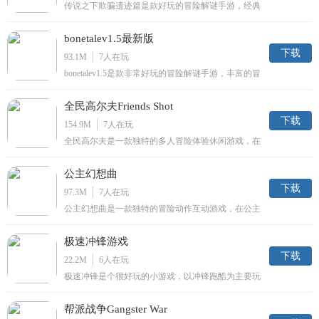
传说之下欺骗遗迹篇是款好玩的冒险解谜手游，经典
的像素游戏画面，丰富的游戏玩法等着你的加入，各
种人物互动让你沉浸其中，在未知的地牢中开始你的
bonetalev1.5最新版
冒险之旅吧，喜欢的小伙伴千万不要错过哟！
下载
93.1M
7
人在玩
bonetalev1.5是款非常好玩的冒险解谜手游，丰富的冒
险之旅即将开始，玩家将在这里开始你的挑战之旅，
完成各种挑战来解锁更多关卡，各种人物互动任你沉
全民高尔夫Friends Shot
浸其中，喜欢的小伙伴快来点击下载吧，千万不要错
哟！
下载
154.9M
7
人在玩
全民高尔夫是一款独特的多人冒险体验休闲游戏，在
全民高尔夫中玩家能够进行独特的多人竞技和闯关玩
法，锻炼你的高尔夫技术吧！
公主幻想曲
下载
97.3M
7
人在玩
公主幻想曲是一款独特的冒险动作互动游戏，在公主
幻想曲中玩家能够进行独特的多人互动体验和自由冒
险动作玩法，并且不断的进行RPG养成你的阵容吧！
极速冲锋游戏
下载
22.2M
6
人在玩
极速冲锋是个很好玩的小游戏，以冲锋跑酷为主要玩
法，非常容易操作，成为打工人来赚钱吧，享受美好
的打工生活，躲避各种危险，看看你能够跑多远。
帮派战争Gangster War