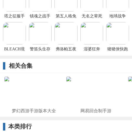
塔之征服手
镇魂之战手
第五人格免
无名之辈死
地球战争
游
游
费下载2023
后
EarthWars
BLEACH境
警笛头生存
弗洛帕五夜
湿婆狂奔
猪猪侠快跑
界魂之觉醒
模拟器
历险
破解版免费
手游百度版
版
相关合集
梦幻西游手游版本大全
网易回合制手游
本类排行