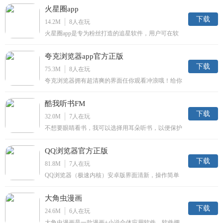
尚、娱乐等，用户可以通过手持设备了解每日最新资
火星圈app
讯。凤凰新闻精美的界面配合多元的操作在手指轻轻
滑动间阅尽天下大事，无论是时政要闻还是娱乐美
下载
14.2M
8
人在玩
图。
火星圈app是专为粉丝打造的追星软件，用户可在软
件内查看明星的最新资讯和八卦，还能提供最潮流的
时尚图片和视频哦。
夸克浏览器app官方正版
下载
75.3M
8
人在玩
夸克浏览器拥有超清爽的界面任你观看冲浪哦！给你
不一样的视觉感受，并且超节约流量！带给你全新的
阅读体验！感兴趣的朋友快来腾牛网下载吧！
酷我听书FM
下载
32.0M
7
人在玩
不想要眼睛看书，我可以选择用耳朵听书，以便保护
我的视力，酷我听书是一款非常优秀的听书软件。口
袋一装，解放双眼，轻松收听，便捷下载。
QQ浏览器官方正版
下载
81.8M
7
人在玩
QQ浏览器（极速内核）安卓版界面清新，操作简单
易用，作为腾讯公司QQ系列经典产品之一，采用腾
讯自主研发的X5内核，提供前所未有的极速上网体
大角虫漫画
验，让您最快的速度冲浪互联网！
下载
24.6M
6
人在玩
大角虫漫画是一款漫画+小说合体应用软件，软件拥