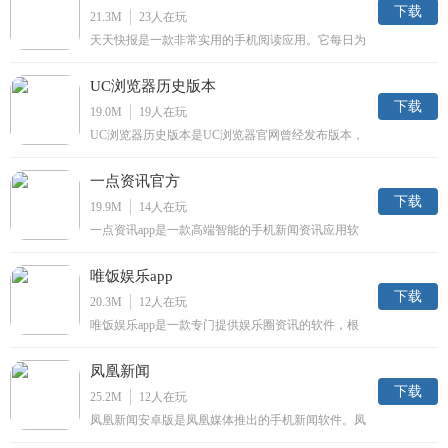
下载
21.3M
23
人在玩
天天快报是一款非常实用的手机阅读应用。它每日为
用户提供各色有趣的新闻段子，实时娱乐大家生活；
同时用户还可以在线评论交流，观看各路大神金句频
UC浏览器历史版本
出，让你每天乐不停，保持好心情。
下载
19.0M
19
人在玩
UC浏览器历史版本是UC浏览器官网曾经发布版本，
该版本拥有UC浏览器新版本已剔除功能，更为经典
好用，并且软件小巧实用，占用内存小，还可以体验
一点资讯官方
曾经使用UC浏览器的感觉。
下载
19.9M
14
人在玩
一点资讯app是一款高端智能的手机新闻资讯应用软
件，它的好处在于能帮助用户准确的在日益爆发的信
息洪流中快速捕捉最核心最需要的资讯，为用户提供
唯饭娱乐app
私人定制的精准新闻资讯，以提供个性化的自定义频
道、并伴以顶尖算法不断学习用户偏好的方式重新定
下载
20.3M
12
人在玩
义新闻客户端。
唯饭娱乐app是一款专门提供娱乐圈资讯的软件，根
据粉丝喜好定制涵盖中日韩三地明星的娱乐资讯，创
造性的打造饭圈功能，是追星粉丝们的桃花源。
凤凰新闻
下载
25.2M
12
人在玩
凤凰新闻安卓版是凤凰媒体推出的手机新闻软件。凤
凰新闻内容涵盖新闻、时事、军事、科技、财经、时