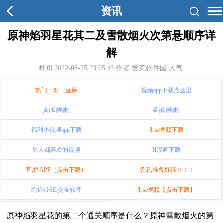
资讯
原神焰羽星花其二及雪散烟火次第悬顺序详
解
时间:2022-08-25 23:05:43
作者:爱克软件园 人气:
热门一对一直播
视频app下载点这里
黄|瓜|视|频
香|蕉|视|频
福利小视频app下载
带se视频下载
男人都喜欢的视频
H漫画下载
直,播APP（点击下载）
切记,准备好纸巾！！
附近带SE,交友软件
带se视频【点击下载】
原神焰羽星花的第二个通关顺序是什么？原神雪散烟火的第