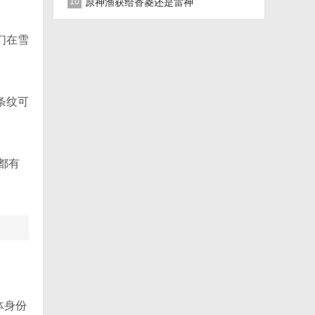
推荐加点关闭法
10
原神渔获给香菱还是雷神
们在雪
条纹可
都有
体身份