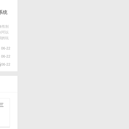
系统
角性别
别可以
同的玩
天小编
06-22
结婚的
06-22
播
06-22
三