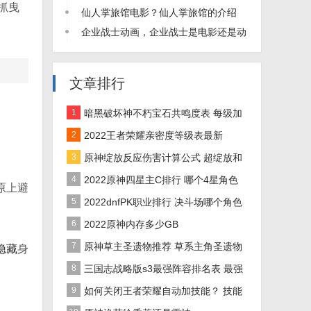
抓曳
坐着使用的图片教程)
仙人掌旅馆电影？仙人掌旅馆的介绍
企业战士动画，企业战士是电影还是动
画片
文章排行
1
暗黑破坏神不朽宝石共鸣度表 每级加
多少共鸣度
2
2022王者荣耀亲密度等级表最新
3
原神绽放反应伤害计算公式 超绽放和
烈绽放伤害怎么算
4
2022原神四星主C排行 哪个4星角色
原上避
输出高
5
2022dnfPK职业排行 决斗场哪个角色
PK厉害
6
2022原神内存多少GB
7
原神草主圣遗物推荐 草系主角圣遗物
隐藏
身
搭配攻略
8
三国志战略版s3最强阵容排名表 最强
共存5队一览
9
如何关闭王者荣耀自动加技能？ 技能