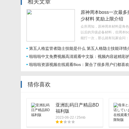
相关文章
原神周本boss一次最多
少材料 奖励上限介绍
众所周知，原神周本材料是角色
以后的升级必备材料，但周本bo
能打一次，那么就有玩家会问：
一次最多掉多少材料?本期春风
第五人格监管者隐士技能是什么 第五人格隐士技能详情
答这个问题，一起来看看吧!..
啦啦啦中文免费视频高清观看中文版：视频内容超精彩
啦啦啦资源视频在线观看8ios：聚合了很多用户们都喜
放软件
视频软件
猜你喜欢
亚洲乱码日产精品BD
福利版
2023-06-22 / 25mb