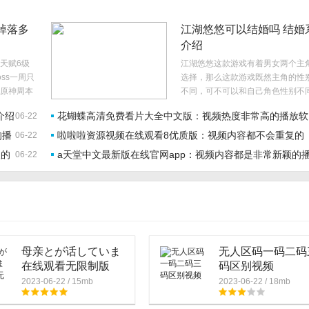
掉落多
江湖悠悠可以结婚吗 结婚
介绍
天赋6级
江湖悠悠这款游戏有着男女两个主
ss一周只
选择，那么这款游戏既然主角的性
原神周本
不同，可不可以和自己角色性别不
君就来回
家结婚呢，很多玩家还不清楚，今
介绍
花蝴蝶高清免费看片大全中文版：视频热度非常高的播放软
06-22
就给大家介绍一下江湖悠悠有没有
系统，一起来看看吧。..
的播
啦啦啦资源视频在线观看8优质版：视频内容都不会重复的
06-22
件
欢的
а天堂中文最新版在线官网app：视频内容都是非常新颖的
06-22
播放软件，
放软件
母亲とが话していま
无人区码一码二码
在线观看无限制版
码区别视频
2023-06-22 / 15mb
2023-06-22 / 18mb