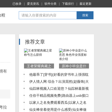
已收录
|
爱克资讯
|
软件分类
|
下载排行
|
最近更新
教程
搜索
推荐文章
王者荣耀典藏之
原神小毕业是什
拥有
星称号怎么获得
么意思 角色毕业
他最乖了[穿书](好看的穿书年上强强耽
强度标准介绍
美文推荐)
伊人情人网 综合？出演屈然(赵薇饰)大
嫂的演员伊人的资料
仙踪林视频入口欢迎您？仙踪林最新视
频网站怎么进2021
任你干精品视频免费(路由器上usb接口
是干什么用的)
以家人之名免费观看西瓜(以家人之名
考拉
第十集大哥为什么要把西瓜压住)
仙女棒坐着使用是什么感受(仙女棒做