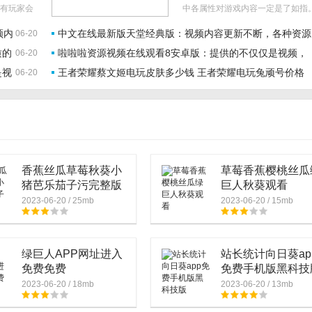
有玩家会
中各属性对游戏内容一定是了如指
情侣皮肤一
异界事务所专武怎么获得呢？现在
频内
中文在线最新版天堂经典版：视频内容更新不断，各种资源
06-20
答这个问
带大家一起去看看吧！..
质的
啦啦啦资源视频在线观看8安卓版：提供的不仅仅是视频，
06-20
都可以无限播放
是视
王者荣耀蔡文姬电玩皮肤多少钱 王者荣耀电玩兔顽号价格
06-20
还有各种便捷功能
香蕉丝瓜草莓秋葵小
草莓香蕉樱桃丝瓜
猪芭乐茄子污完整版
巨人秋葵观看
2023-06-20 / 25mb
2023-06-20 / 15mb
绿巨人APP网址进入
站长统计向日葵ap
免费免费
免费手机版黑科技
2023-06-20 / 18mb
2023-06-20 / 13mb