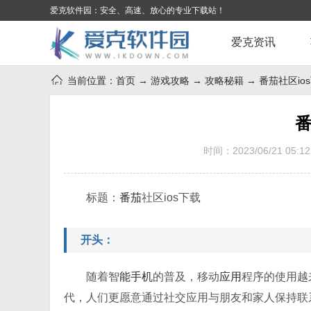
爱克软件园：安全、高速、放心的专业下载站！
爱克资讯
当前位置：
首页
→
游戏攻略
→
攻略秘籍
→ 番茄社区io
番
时间：2023/06/21 05:12
标题：
番茄
社区ios下载
开头：
随着智
能
手机
的普及，移动
应用
程序的使用越
代，人们更愿意通过社交应用与朋友和家人保持联