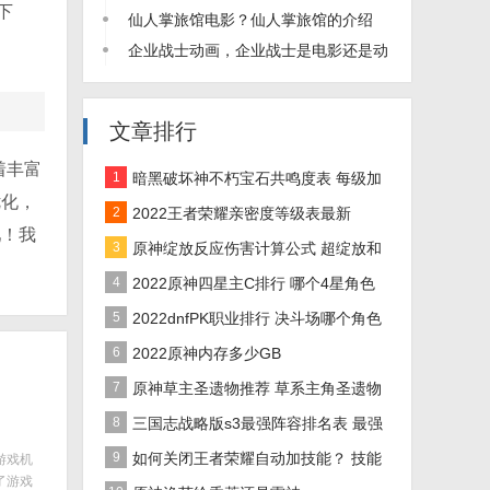
下
坐着使用的图片教程)
仙人掌旅馆电影？仙人掌旅馆的介绍
企业战士动画，企业战士是电影还是动
画片
文章排行
着丰富
1
暗黑破坏神不朽宝石共鸣度表 每级加
优化，
多少共鸣度
2
2022王者荣耀亲密度等级表最新
吧！我
3
原神绽放反应伤害计算公式 超绽放和
烈绽放伤害怎么算
4
2022原神四星主C排行 哪个4星角色
输出高
5
2022dnfPK职业排行 决斗场哪个角色
PK厉害
6
2022原神内存多少GB
7
原神草主圣遗物推荐 草系主角圣遗物
搭配攻略
8
三国志战略版s3最强阵容排名表 最强
共存5队一览
9
如何关闭王者荣耀自动加技能？ 技能
游戏机
了游戏