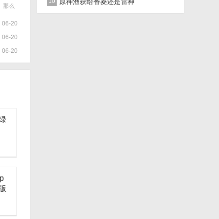
推荐加点关闭法
10
原神渔获给香菱还是雷神
。那么
让小编
06-20
06-20
06-20
绿
p
版