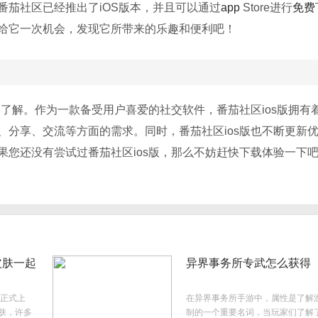
番茄社区已经推出了iOS版本，并且可以通过
a
pp
Store进行
免费
给它一次机会，发现它所带来的乐趣和便利吧！
的了解。作为一款备受用户喜爱的社交软件，番茄社区ios版拥有
、分享、交流等方面的需求。同时，番茄社区ios版也不断更新
果您还没有尝试过番茄社区ios版，那么不妨赶快下载体验一下
皮肤一起
异界事务所专武怎么获得
正式上
在异界事务所手游中，属性是了解
皮肤，许多
制的一个重要名词，当玩家们了解