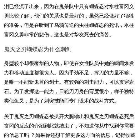
泪已经流了出来，因为在鬼杀队中只有蝴蝶忍对水柱富冈义
勇
比较
了解，他们的关系也是
最好的
，虽然已经做好了牺牲
的准备，但是在听到了乌鸦传送的虫柱蝴蝶忍的死讯，水柱
富冈义勇非常的悲伤，这也是对挚友死去的痛苦。
鬼灭之刃蝴蝶忍为什么刺剑
身型较小却很奢华的人物，即使在女性队员中她的瞬间爆发
力和移动速度都很惊人。因为手劲不足，挥刀的力量不够，
是唯一不能斩鬼首的剑士。有较强的刺击能力，可以贯穿岩
石。为了发挥这一能力，日轮刀刀身的弯度很小，样子独特
类似鱼叉，是为了刺突技能而专门设术的战斗方式。
关于鬼灭之刃蝴蝶忍被扒开大腿输出和鬼灭之刃蝴蝶忍死后
富冈的反应的介绍到此就结束了，不知道你从中找到你需要
的信息了吗 ？如果你还想了解更多这方面的信息，记得收藏