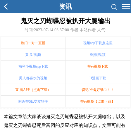
资讯
鬼灭之刃蝴蝶忍被扒开大腿输出
时间:2023-07-14 03:37:00
作者:本站作者 人气:
热门一对一直播
视频app下载点这里
黄|瓜|视|频
香|蕉|视|频
福利小视频app下载
带se视频下载
男人都喜欢的视频
H漫画下载
直,播APP（点击下载）
切记,准备好纸巾！！
附近带SE,交友软件
带se视频【点击下载】
本篇文章给大家谈谈鬼灭之刃蝴蝶忍被扒开大腿输出，以及
鬼灭之刃蝴蝶忍死后富冈的反应对应的知识点，文章可
能
有