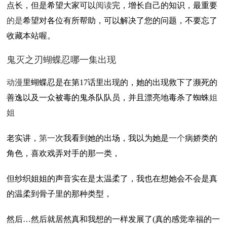
点长，但是希望大家可以
阅读
完，增长自己的知识，最重要
的是
希望对各位有所帮助，可以解决了您的问题，不要忘了
收藏本站喔。
鬼灭之刃蝴蝶忍哪一集出现
动漫
里蝴蝶忍是在第17话里出现的，她的出现救下了濒死的
善逸以及一众被毒的鬼杀队队员，并且漂亮地毒杀了蜘蛛
姐
姐
老实讲，
第一
次我看到她的出场，我以为她是
一个
病娇类的
角色，喜欢戏弄对手的那一类，
但纱织姐姐的声音实在是太温柔了，我也在想她会不会是真
的温柔到骨子里的那种类型，
然后…然后就居然真和我想的一样发展了(真的感觉幸福的一