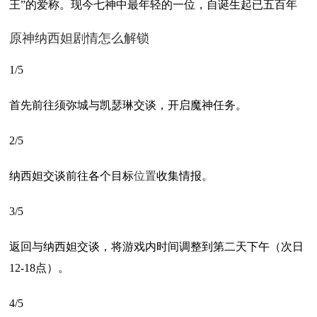
王”的爱称。现今七神中最年轻的一位，自诞生起已五百年
原神纳西妲剧情怎么解锁
1/5
首先前往须弥城与凯瑟琳交谈，开启魔神任务。
2/5
纳西妲交谈前往各个目标
位置
收集情报。
3/5
返回与纳西妲交谈，将游戏内时间调整到第二天下午（次日
12-18点）。
4/5