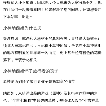
样很多人还不知道，因此呢，今天就来为大家
分析
分析，现
在让我们一起来看看吧！如果解决了您的问题，还望您关注
下本站哦，谢谢~
原神纳西妲为什么哭
哭泣原因，或许和大慈树王的真相有关，盲猜是大慈树王让
须弥人民忘记自己，只记得小草神所致，毕竟在小草神落泪
的地方有明显的世界树一闪而过，树上甚至还有粉色的花瓣
落下，应该于此相关。
原神纳西妲怀了旅行者的孩子
原神纳西妲怀了旅行者孩子是第32章的情节
纳西妲，米哈游出品的
游戏
《原神》及其衍生作品中的角
色，“尘世七执政”中须弥的草神，被须弥人给予“小吉祥草