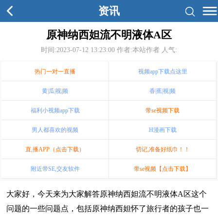
资讯
原神纳西妲流不明液体A区
时间:2023-07-12 13:23:00
作者:本站作者 人气:
热门一对一直播
视频app下载点这里
黄|瓜|视|频
香|蕉|视|频
福利小视频app下载
带se视频下载
男人都喜欢的视频
H漫画下载
直,播APP（点击下载）
切记,准备好纸巾！！
附近带SE,交友软件
带se视频【点击下载】
大家好，今天来为大家解答原神纳西妲流不明液体A区这个
问题的一些问题点，包括原神纳西妲怀了旅行者的孩子也一